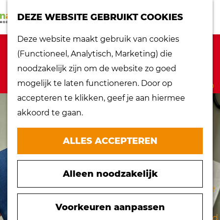
K
Z
dorpen
DEZE WEBSITE GEBRUIKT COOKIES
a
o
Lokaal proeven
M
G
Deze website maakt gebruik van cookies
a
e
Musea
e
a
Sorry, deze activiteit is niet meer
(Functioneel, Analytisch, Marketing) die
r
k
Nationaal
n
n
beschikbaar. Bekijk het
actuele aanbod
noodzakelijk zijn om de website zo goed
t
e
landschap
u
a
voor de beschikbare opties.
mogelijk te laten functioneren. Door op
n
Ontdek de regio
a
accepteren te klikken, geef je aan hiermee
Recepten
r
akkoord te gaan.
Verken het
d
eiland
e
ALLES ACCEPTEREN
Waterrijk eiland
h
Windmolens
o
Zakelijk bezoek
Alleen noodzakelijk
m
Zuiderwaterlinie
e
10 x typisch
p
Voorkeuren aanpassen
Hoeksche Waard