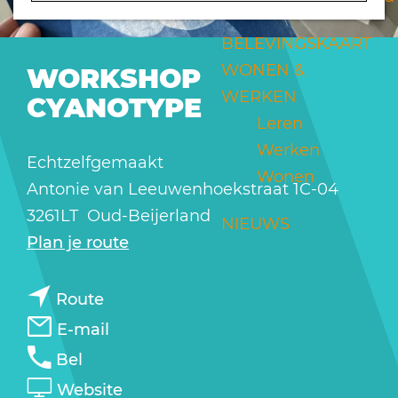
a
g
BELEVINGSKAART
e
WONEN &
WORKSHOP
WERKEN
CYANOTYPE
Leren
Werken
Echtzelfgemaakt
Wonen
Antonie van Leeuwenhoekstraat 1C-04
3261LT
Oud-Beijerland
NIEUWS
n
Plan je route
a
n
a
Route
a
r
n
E-mail
a
W
a
W
Bel
r
o
a
o
v
Website