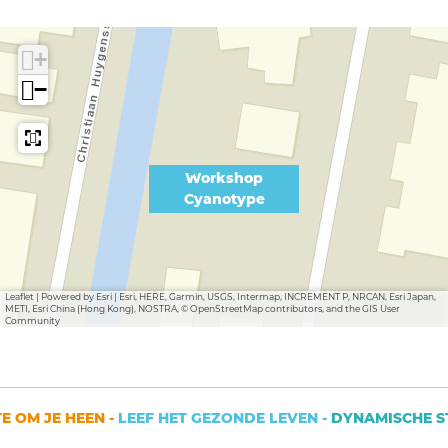
+
−
Workshop
Cyanotype
Leaflet
|
Powered by Esri | Esri, HERE, Garmin, USGS, Intermap, INCREMENT P, NRCAN, Esri Japan,
METI, Esri China (Hong Kong), NOSTRA, © OpenStreetMap contributors, and the GIS User
Community
 OM JE HEEN -
LEEF HET GEZONDE LEVEN -
DYNAMISCHE STA