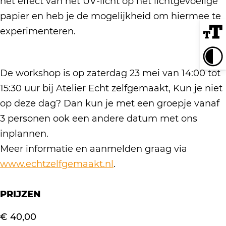
het effect van het UV-licht op het lichtgevoelige
p
y
t
papier en heb je de mogelijkheid om hiermee te
e
p
y
experimenteren.
e
p
e
De workshop is op zaterdag 23 mei van 14:00 tot
15:30 uur bij Atelier Echt zelfgemaakt, Kun je niet
op deze dag? Dan kun je met een groepje vanaf
3 personen ook een andere datum met ons
inplannen.
Meer informatie en aanmelden graag via
www.echtzelfgemaakt.nl
.
PRIJZEN
€ 40,00