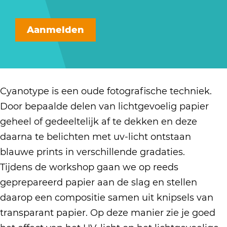
W
r
r
r
a
o
k
W
k
n
Aanmelden
r
s
o
s
W
k
h
r
h
o
s
o
k
o
r
h
p
s
p
k
Cyanotype is een oude fotografische techniek.
o
C
h
C
s
Door bepaalde delen van lichtgevoelig papier
p
y
o
y
h
geheel of gedeeltelijk af te dekken en deze
C
a
p
a
o
daarna te belichten met uv-licht ontstaan
y
n
C
n
p
blauwe prints in verschillende gradaties.
a
o
y
o
C
Tijdens de workshop gaan we op reeds
n
t
a
t
y
geprepareerd papier aan de slag en stellen
o
y
n
y
a
daarop een compositie samen uit knipsels van
t
p
o
p
n
transparant papier. Op deze manier zie je goed
y
e
t
e
o