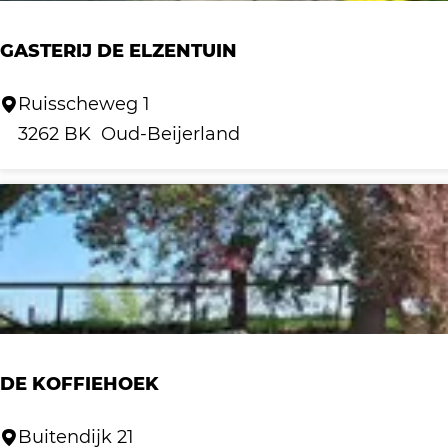
l
GASTERIJ DE ELZENTUIN
G
Ruisscheweg 1
a
3262 BK
Oud-Beijerland
s
t
e
r
i
j
D
e
DE KOFFIEHOEK
E
l
D
Buitendijk 21