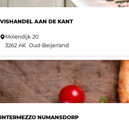
E
r
:
a
o
g
p
VISHANDEL AAN DE KANT
e
:
V
Molendijk 20
i
3262 AK
Oud-Beijerland
s
h
a
n
d
e
l
a
INTERMEZZO NUMANSDORP
a