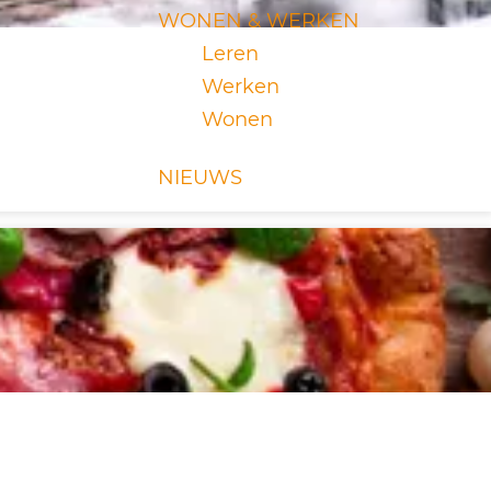
WONEN & WERKEN
Leren
Werken
Wonen
NIEUWS