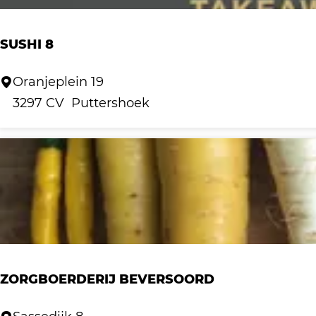
l
.
a
V
SUSHI 8
n
.
d
S
Oranjeplein 19
u
3297 CV
Puttershoek
s
h
i
8
ZORGBOERDERIJ BEVERSOORD