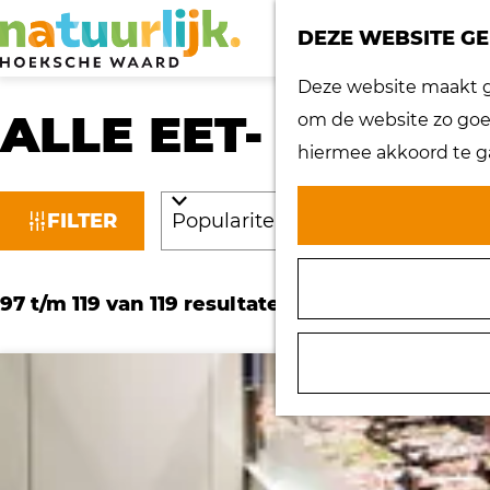
DEZE WEBSITE GE
G
Deze website maakt ge
a
ALLE EET- EN DR
om de website zo goed
n
hiermee akkoord te g
a
W
S
a
FILTER
A
o
r
T
r
d
S
97 t/m 119 van 119 resultaten
t
Z
e
o
e
O
h
r
e
o
E
t
r
m
K
e
o
e
J
e
p
p