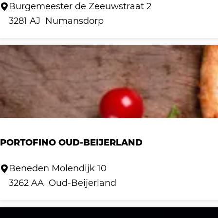
n
I
Burgemeester de Zeeuwstraat 2
d
n
3281 AJ
Numansdorp
e
t
K
e
a
r
n
m
t
e
z
z
o
PORTOFINO OUD-BEIJERLAND
N
u
P
Beneden Molendijk 10
m
o
3262 AA
Oud-Beijerland
a
r
n
t