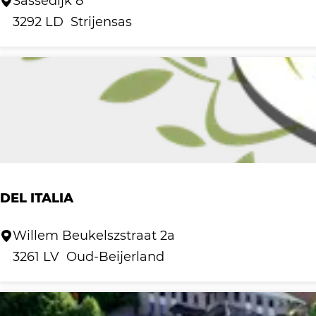
Z
Sassedijk 8
o
3292 LD
Strijensas
r
g
b
o
e
r
d
e
DEL ITALIA
r
i
D
Willem Beukelszstraat 2a
j
e
3261 LV
Oud-Beijerland
B
l
e
I