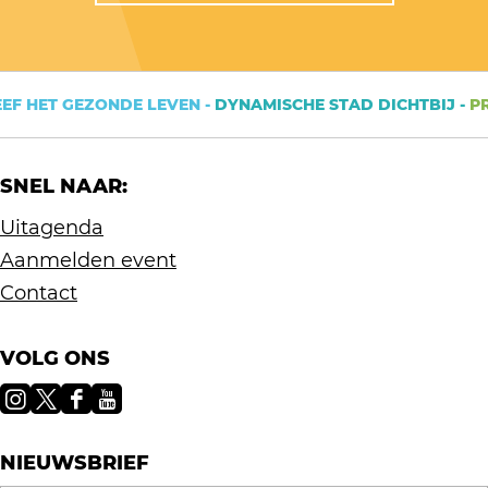
HET GEZONDE LEVEN -
DYNAMISCHE STAD DICHTBIJ -
PRACH
SNEL NAAR:
Uitagenda
Aanmelden event
Contact
VOLG ONS
I
X
F
Y
n
V
a
o
NIEUWSBRIEF
s
i
c
u