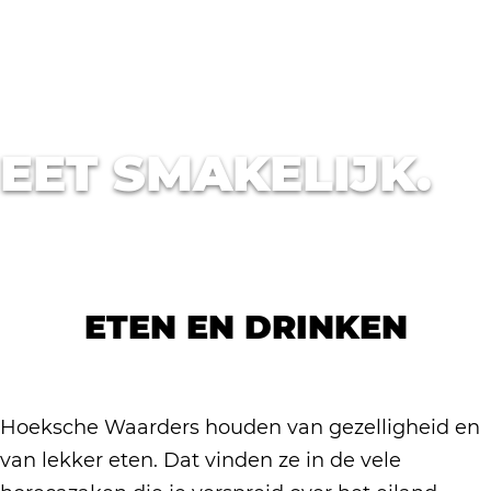
a
g
e
EET SMAKELIJK.
ETEN EN DRINKEN
Hoeksche Waarders houden van gezelligheid en
van lekker eten. Dat vinden ze in de vele