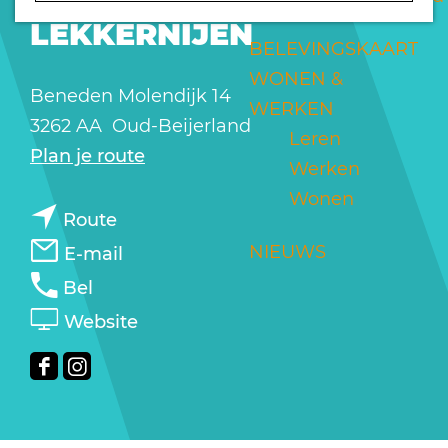
LUNCH EN
a
LEKKERNIJEN
g
BELEVINGSKAART
e
WONEN &
Beneden Molendijk 14
WERKEN
3262 AA
Oud-Beijerland
Leren
n
Plan je route
Werken
a
Wonen
n
a
Route
a
r
n
NIEUWS
E-mail
a
J
a
J
Bel
r
a
a
a
v
Website
J
a
r
a
a
a
p
J
p
n
F
I
a
&
a
&
J
a
n
p
E
a
E
a
c
s