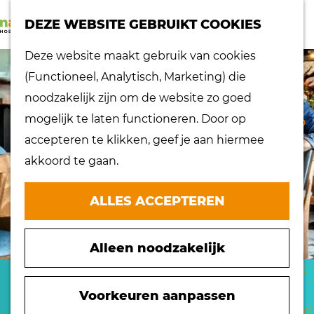
K
Z
dorpen
DEZE WEBSITE GEBRUIKT COOKIES
a
o
Lokaal proeven
M
G
Deze website maakt gebruik van cookies
a
e
Musea
e
a
(Functioneel, Analytisch, Marketing) die
r
k
Nationaal
n
n
noodzakelijk zijn om de website zo goed
t
e
landschap
u
a
mogelijk te laten functioneren. Door op
n
Ontdek de regio
a
accepteren te klikken, geef je aan hiermee
Recepten
r
akkoord te gaan.
Verken het
d
eiland
e
ALLES ACCEPTEREN
Waterrijk eiland
h
Windmolens
o
Zakelijk bezoek
Alleen noodzakelijk
m
Zuiderwaterlinie
e
JAAP & ELLEN KAAS
10 x typisch
p
Voorkeuren aanpassen
Hoeksche Waard