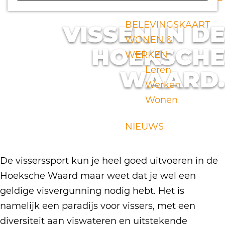
a
g
BELEVINGSKAART
VISSEN IN DE
e
WONEN &
HOEKSCHE
WERKEN
Leren
WAARD.
Werken
Wonen
NIEUWS
De visserssport kun je heel goed uitvoeren in de
Hoeksche Waard maar weet dat je wel een
geldige visvergunning nodig hebt. Het is
namelijk een paradijs voor vissers, met een
diversiteit aan viswateren en uitstekende