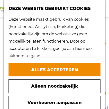
K
Z
dorpen
DEZE WEBSITE GEBRUIKT COOKIES
a
o
Lokaal proeven
M
G
Deze website maakt gebruik van cookies
a
e
Musea
e
a
(Functioneel, Analytisch, Marketing) die
r
k
Nationaal
n
n
noodzakelijk zijn om de website zo goed
t
e
landschap
u
a
mogelijk te laten functioneren. Door op
n
Ontdek de regio
a
accepteren te klikken, geef je aan hiermee
Recepten
r
akkoord te gaan.
Verken het
d
eiland
e
ALLES ACCEPTEREN
Waterrijk eiland
h
Windmolens
o
Zakelijk bezoek
Alleen noodzakelijk
m
Zuiderwaterlinie
e
10 x typisch
p
Voorkeuren aanpassen
Hoeksche Waard