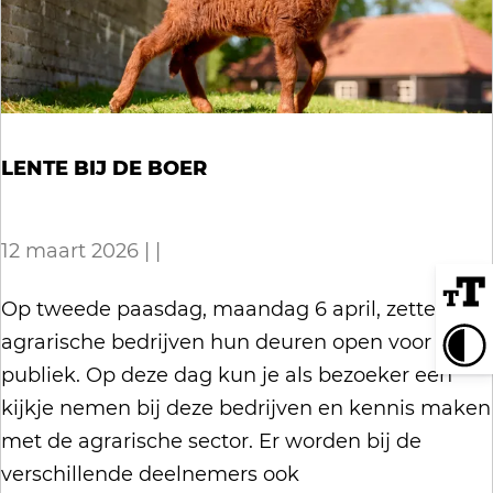
g
B
T
k
d
a
e
o
e
e
z
l
u
t
B
i
e
r
o
n
e
l
e
LENTE BIJ DE BOER
e
f
a
r
:
h
n
B
e
12 maart 2026
|
|
g
e
t
s
l
L
Op tweede paasdag, maandag 6 april, zetten 4
e
d
e
e
agrarische bedrijven hun deuren open voor het
i
e
e
n
publiek. Op deze dag kun je als bezoeker een
l
B
f
t
kijkje nemen bij deze bedrijven en kennis maken
a
o
h
e
met de agrarische sector. Er worden bij de
n
e
e
b
verschillende deelnemers ook
d
r