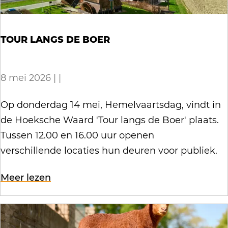
e
i
t
e
u
r
v
e
w
a
TOUR LANGS DE BOER
a
k
I
t
n
p
n
i
g
a
8 mei 2026
|
|
s
e
t
k
p
m
s
T
Op donderdag 14 mei, Hemelvaartsdag, vindt in
k
i
a
t
o
de Hoeksche Waard 'Tour langs de Boer' plaats.
e
r
g
r
u
Tussen 12.00 en 16.00 uur openen
t
a
a
e
r
verschillende locaties hun deuren voor publiek.
t
z
e
l
i
i
o
Meer lezen
k
a
e
n
v
p
n
m
e
e
a
g
a
:
r
k
s