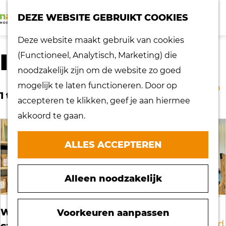
K
Z
dorpen
DEZE WEBSITE GEBRUIKT COOKIES
a
o
Lokaal proeven
M
G
Deze website maakt gebruik van cookies
a
e
Musea
e
a
IN DE KIJKER
(Functioneel, Analytisch, Marketing) die
r
k
Nationaal
n
n
noodzakelijk zijn om de website zo goed
t
e
landschap
u
a
mogelijk te laten functioneren. Door op
n
Ontdek de regio
a
1 t/m 6 van 16 resultaten
accepteren te klikken, geef je aan hiermee
Recepten
r
akkoord te gaan.
Verken het
d
eiland
e
ALLES ACCEPTEREN
Waterrijk eiland
h
Windmolens
o
Zakelijk bezoek
Alleen noodzakelijk
m
Zuiderwaterlinie
e
10 x typisch
WINNARES GOUDEN EI ONTVANGT
p
Voorkeuren aanpassen
Hoeksche Waard