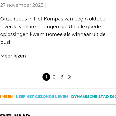
27 november 2025
|
|
w
d
i
z
W
Onze rebus in Het Kompas van begin oktober
n
o
i
leverde veel inzendingen op. Uit alle goede
t
e
n
oplossingen kwam Romee als winnaar uit de
e
k
n
bus!
r
e
a
w
r
o
Meer lezen
a
o
w
v
r
o
i
e
r
r
1
2
3
n
r
H
G
G
G
e
d
t
W
u
a
a
a
b
z
v
i
i
n
n
n
u
EEN -
LEEF HET GEZONDE LEVEN -
DYNAMISCHE STAD DICHT
o
e
n
d
a
a
a
s
e
r
n
i
a
a
a
o
k