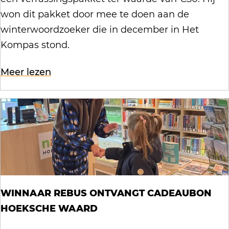
b
n
won dit pakket door mee te doen aan de
o
n
winterwoordzoeker die in december in Het
e
a
Kompas stond.
r
a
o
Meer lezen
r
v
w
e
i
r
n
W
t
i
e
n
r
n
w
WINNAAR REBUS ONTVANGT CADEAUBON
a
o
HOEKSCHE WAARD
a
o
r
r