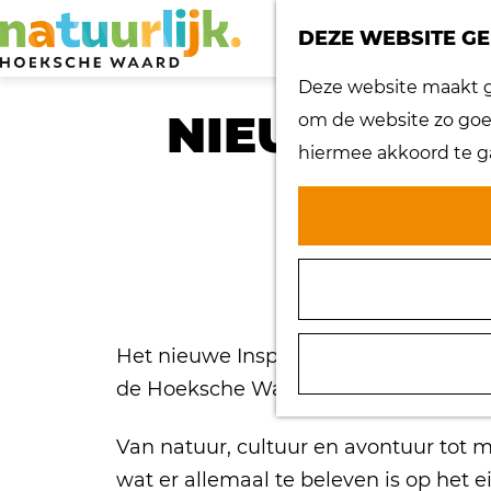
DEZE WEBSITE GE
G
Deze website maakt ge
a
NIEUW INSP
om de website zo goed
n
hiermee akkoord te g
a
a
r
d
e
h
Het nieuwe Inspiratiemagazine van Na
o
de Hoeksche Waard en vind je volop ins
m
e
Van natuur, cultuur en avontuur tot m
p
wat er allemaal te beleven is op het 