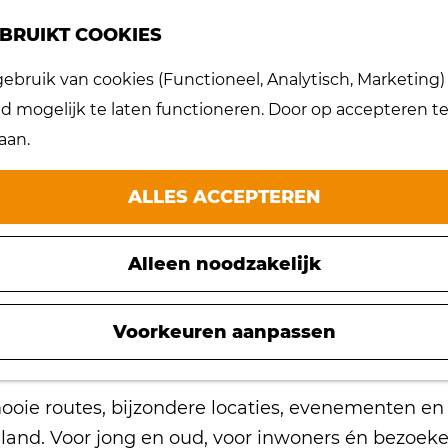
BRUIKT COOKIES
bruik van cookies (Functioneel, Analytisch, Marketing) d
IRATIEMAGAZINE:
 mogelijk te laten functioneren. Door op accepteren te 
aan.
EILANDGEVOEL
ALLES ACCEPTEREN
22 mei 2026
|
|
|
Alleen noodzakelijk
tuurlijk Hoeksche Waard is verschenen. In deze ed
Voorkeuren aanpassen
piratie voor een dagje uit of een langer verblijf i
ooie routes, bijzondere locaties, evenementen en a
eiland. Voor jong en oud, voor inwoners én bezoeke