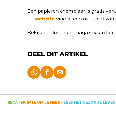
a
Een papieren exemplaar is gratis verk
g
de
website
vind je een overzicht van
e
Bekijk het Inspiratiemagazine en laat
DEEL DIT ARTIKEL
D
D
D
e
e
e
e
e
e
l
l
l
HORECA -
RUIMTE OM JE HEEN -
LEEF HET GEZONDE LEVEN -
d
d
d
e
e
e