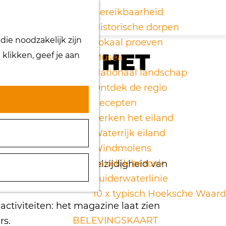
K
Z
Bereikbaarheid
a
o
Historische dorpen
M
ie noodzakelijk zijn
a
e
Lokaal proeven
e
 BELEEF HET
klikken, geef je aan
r
k
Musea
n
t
e
Nationaal landschap
u
n
Ontdek de regio
Recepten
Verken het eiland
Waterrijk eiland
Windmolens
Zakelijk bezoek
itie ontdek je de veelzijdigheid van
Zuiderwaterlinie
n de regio.
10 x typisch Hoeksche Waard
ctiviteiten: het magazine laat zien
BELEVINGSKAART
rs.