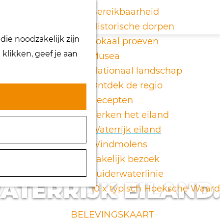
K
Z
Bereikbaarheid
a
o
Historische dorpen
M
ie noodzakelijk zijn
a
e
Lokaal proeven
e
klikken, geef je aan
r
k
Musea
n
t
e
Nationaal landschap
u
n
Ontdek de regio
Recepten
Verken het eiland
Waterrijk eiland
Windmolens
Zakelijk bezoek
Zuiderwaterlinie
ATERRIJK EILAND.
10 x typisch Hoeksche Waard
BELEVINGSKAART