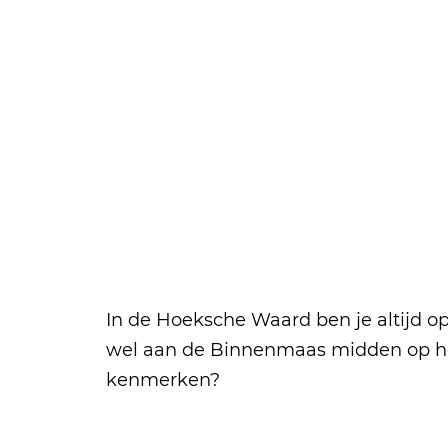
a
g
e
In de Hoeksche Waard ben je altijd op
wel aan de Binnenmaas midden op het
kenmerken?