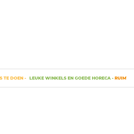
 DOEN -
LEUKE WINKELS EN GOEDE HORECA -
RUIMTE OM J