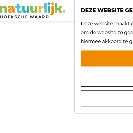
DEZE WEBSITE GE
G
Deze website maakt ge
a
om de website zo goed
n
hiermee akkoord te g
a
a
r
d
e
h
o
m
e
p