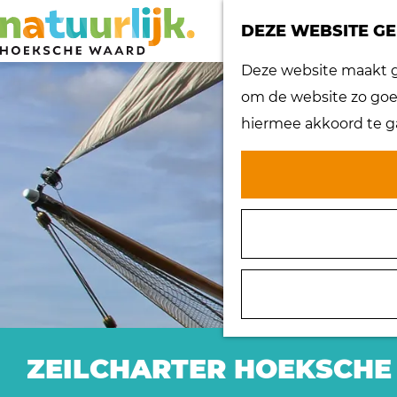
DEZE WEBSITE GE
G
Deze website maakt ge
a
om de website zo goed
n
hiermee akkoord te g
a
a
r
d
e
h
o
m
e
ZEILCHARTER HOEKSCH
p