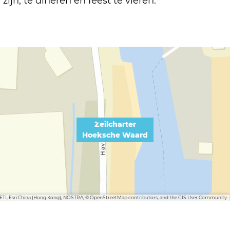
zijn, te dineren en feest te vieren.
Zeilcharter
Hoeksche Waard
METI, Esri China (Hong Kong), NOSTRA, © OpenStreetMap contributors, and the GIS User Community