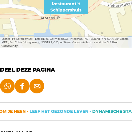
Restaurant 't
Schippershuis
Leaflet
|
Powered by Esri | Esri, HERE, Garmin, USGS, Intermap, INCREMENT P, NRCAN, Esri Japan,
METI, Esri China (Hong Kong), NOSTRA, © OpenStreetMap contributors, and the GIS User
Community
DEEL DEZE PAGINA
D
D
D
e
e
e
e
e
e
M JE HEEN -
LEEF HET GEZONDE LEVEN -
DYNAMISCHE STAD
l
l
l
d
d
d