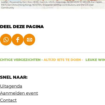
u
Leaflet
|
Powered by Esri | Esri, HERE, Garmin, USGS, Intermap, INCREMENT P, NRCAN, Esri Japan,
METI, Esri China (Hong Kong), NOSTRA, © OpenStreetMap contributors, and the GIS User
Community
i
v
e
DEEL DEZE PAGINA
l
D
D
D
e
e
e
e
e
e
HTIGE VERGEZICHTEN -
ALTIJD IETS TE DOEN -
LEUKE WINK
l
l
l
d
d
d
SNEL NAAR:
e
e
e
z
z
z
Uitagenda
e
e
e
Aanmelden event
p
p
p
Contact