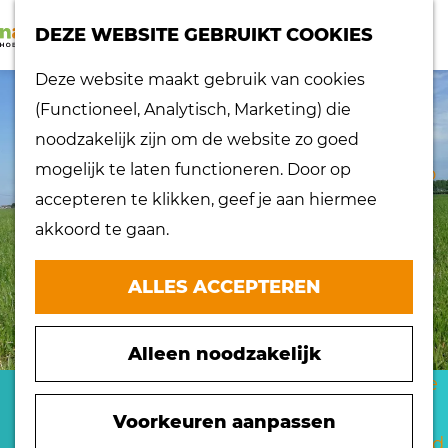
K
Z
dorpen
DEZE WEBSITE GEBRUIKT COOKIES
a
o
Lokaal proeven
M
G
Deze website maakt gebruik van cookies
a
e
Musea
e
a
(Functioneel, Analytisch, Marketing) die
r
k
Nationaal
n
n
noodzakelijk zijn om de website zo goed
t
e
landschap
u
a
mogelijk te laten functioneren. Door op
n
Ontdek de regio
a
accepteren te klikken, geef je aan hiermee
Recepten
r
akkoord te gaan.
Verken het
d
eiland
e
ALLES ACCEPTEREN
Waterrijk eiland
h
Windmolens
o
Zakelijk bezoek
Alleen noodzakelijk
m
Zuiderwaterlinie
e
AMBACHTSHEREN
10 x typisch
p
Voorkeuren aanpassen
Hoeksche Waard