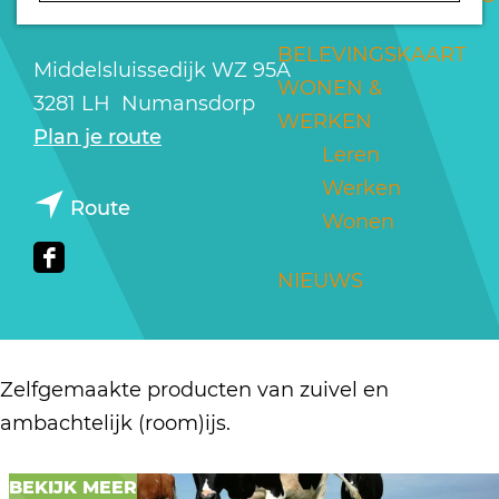
ZUIVEL
a
g
BELEVINGSKAART
Middelsluissedijk WZ 95A
e
WONEN &
3281 LH
Numansdorp
WERKEN
n
Plan je route
Leren
a
Werken
n
a
Route
Wonen
a
r
a
A
F
NIEUWS
r
m
a
A
b
c
m
a
e
Zelfgemaakte producten van zuivel en
b
c
b
ambachtelijk (room)ijs.
a
h
o
c
t
o
BEKIJK MEER