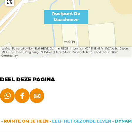
Rustpunt De
Maashoeve
Leaflet
|
Powered by Esri | Esri, HERE, Garmin, USGS, Intermap, INCREMENT P, NRCAN, Esri Japan,
METI, Esri China (Hong Kong), NOSTRA, © OpenStreetMap contributors, and the GIS User
Community
DEEL DEZE PAGINA
D
D
D
e
e
e
e
e
e
-
RUIMTE OM JE HEEN -
LEEF HET GEZONDE LEVEN -
DYNAMIS
l
l
l