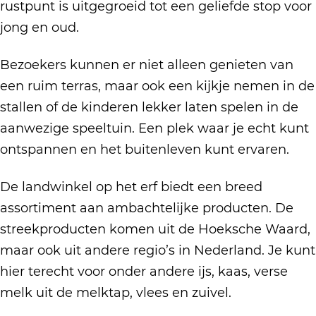
u
t
rustpunt is uitgegroeid tot een geliefde stop voor
n
D
jong en oud.
t
e
Bezoekers kunnen er niet alleen genieten van
D
M
een ruim terras, maar ook een kijkje nemen in de
e
a
stallen of de kinderen lekker laten spelen in de
M
a
aanwezige speeltuin. Een plek waar je echt kunt
a
s
ontspannen en het buitenleven kunt ervaren.
a
h
s
o
De landwinkel op het erf biedt een breed
h
e
assortiment aan ambachtelijke producten. De
o
v
streekproducten komen uit de Hoeksche Waard,
e
e
maar ook uit andere regio’s in Nederland. Je kunt
v
hier terecht voor onder andere ijs, kaas, verse
e
melk uit de melktap, vlees en zuivel.