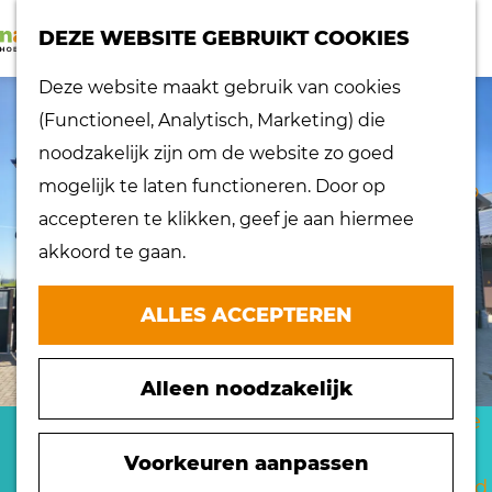
K
Z
dorpen
DEZE WEBSITE GEBRUIKT COOKIES
a
o
Lokaal proeven
M
G
Deze website maakt gebruik van cookies
a
e
Musea
e
a
(Functioneel, Analytisch, Marketing) die
r
k
Nationaal
n
n
noodzakelijk zijn om de website zo goed
t
e
landschap
u
a
mogelijk te laten functioneren. Door op
n
Ontdek de regio
a
accepteren te klikken, geef je aan hiermee
Recepten
r
akkoord te gaan.
Verken het
d
eiland
e
ALLES ACCEPTEREN
Waterrijk eiland
h
Windmolens
o
Zakelijk bezoek
Alleen noodzakelijk
m
Zuiderwaterlinie
e
RUSTPUNT DE
10 x typisch
p
Voorkeuren aanpassen
Hoeksche Waard