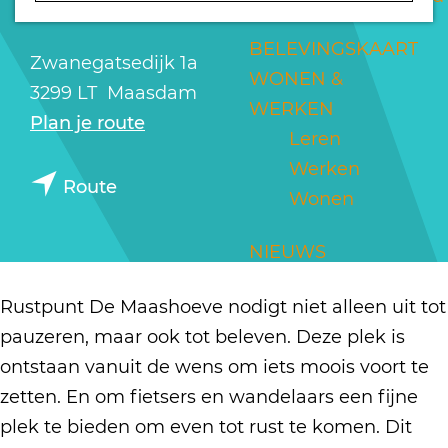
MAASHOEVE
a
g
BELEVINGSKAART
Zwanegatsedijk 1a
e
WONEN &
3299 LT
Maasdam
WERKEN
n
Plan je route
Leren
a
Werken
n
a
Route
Wonen
a
r
a
R
NIEUWS
r
u
R
s
Rustpunt De Maashoeve nodigt niet alleen uit tot
u
t
pauzeren, maar ook tot beleven. Deze plek is
s
p
ontstaan vanuit de wens om iets moois voort te
t
u
zetten. En om fietsers en wandelaars een fijne
p
n
plek te bieden om even tot rust te komen. Dit