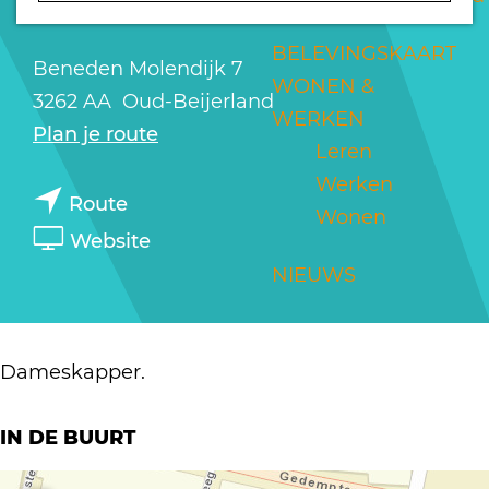
MOLENDIJK
a
g
BELEVINGSKAART
Beneden Molendijk 7
e
WONEN &
3262 AA
Oud-Beijerland
WERKEN
n
Plan je route
Leren
a
Werken
n
a
Route
Wonen
a
r
v
Website
a
H
a
NIEUWS
r
&
n
H
R
H
&
S
&
Dameskapper.
R
t
R
S
u
S
IN DE BUURT
t
d
t