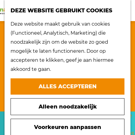
K
Z
dorpen
DEZE WEBSITE GEBRUIKT COOKIES
a
o
Lokaal proeven
M
G
Deze website maakt gebruik van cookies
a
e
Musea
e
a
(Functioneel, Analytisch, Marketing) die
r
k
Nationaal
n
n
noodzakelijk zijn om de website zo goed
t
e
landschap
u
a
mogelijk te laten functioneren. Door op
n
Ontdek de regio
a
accepteren te klikken, geef je aan hiermee
Recepten
r
akkoord te gaan.
Verken het
d
eiland
e
ALLES ACCEPTEREN
Waterrijk eiland
h
Windmolens
o
Zakelijk bezoek
Alleen noodzakelijk
m
Zuiderwaterlinie
e
H&R STUDIO BENEDEN
10 x typisch
p
Voorkeuren aanpassen
Hoeksche Waard