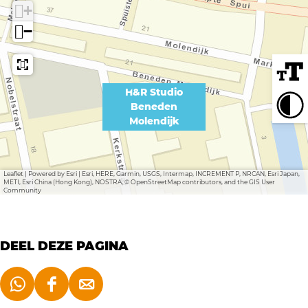
u
i
u
+
d
o
d
−
i
B
i
o
e
o
B
n
B
H&R Studio
e
e
Beneden
e
Molendijk
n
d
n
e
e
e
d
n
d
Leaflet
|
Powered by Esri | Esri, HERE, Garmin, USGS, Intermap, INCREMENT P, NRCAN, Esri Japan,
METI, Esri China (Hong Kong), NOSTRA, © OpenStreetMap contributors, and the GIS User
e
M
e
Community
n
o
n
M
l
M
DEEL DEZE PAGINA
o
e
o
l
n
l
e
d
D
D
D
e