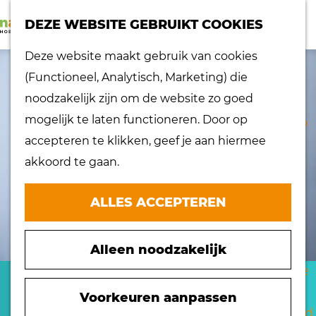
K
Z
dorpen
DEZE WEBSITE GEBRUIKT COOKIES
a
o
Lokaal proeven
M
G
Deze website maakt gebruik van cookies
a
e
Musea
e
a
(Functioneel, Analytisch, Marketing) die
r
k
Nationaal
n
n
noodzakelijk zijn om de website zo goed
t
e
landschap
u
a
mogelijk te laten functioneren. Door op
n
Ontdek de regio
a
accepteren te klikken, geef je aan hiermee
Recepten
r
akkoord te gaan.
Verken het
d
eiland
e
ALLES ACCEPTEREN
Waterrijk eiland
h
Windmolens
o
Zakelijk bezoek
Alleen noodzakelijk
m
Zuiderwaterlinie
e
SHARON LEIJS
10 x typisch
p
Voorkeuren aanpassen
Hoeksche Waard