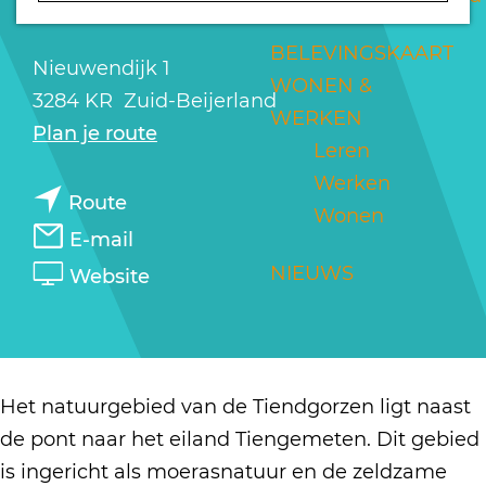
TIENDGORZEN
a
g
BELEVINGSKAART
Nieuwendijk 1
e
WONEN &
3284 KR
Zuid-Beijerland
WERKEN
n
Plan je route
Leren
a
Werken
n
a
Route
Wonen
a
r
n
E-mail
a
N
a
v
NIEUWS
Website
r
a
a
a
N
t
r
n
a
u
N
N
t
u
a
a
Het natuurgebied van de Tiendgorzen ligt naast
u
r
t
t
de pont naar het eiland Tiengemeten. Dit gebied
u
g
u
u
is ingericht als moerasnatuur en de zeldzame