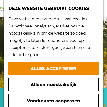
K
Z
dorpen
DEZE WEBSITE GEBRUIKT COOKIES
a
o
Lokaal proeven
M
G
Deze website maakt gebruik van cookies
a
e
Musea
e
a
(Functioneel, Analytisch, Marketing) die
r
k
Nationaal
n
n
noodzakelijk zijn om de website zo goed
t
e
landschap
u
a
mogelijk te laten functioneren. Door op
n
Ontdek de regio
a
accepteren te klikken, geef je aan hiermee
Recepten
r
akkoord te gaan.
Verken het
d
eiland
e
ALLES ACCEPTEREN
Waterrijk eiland
h
Windmolens
o
Zakelijk bezoek
Alleen noodzakelijk
m
Zuiderwaterlinie
e
NATUURGEBIED DE
10 x typisch
p
Voorkeuren aanpassen
Hoeksche Waard