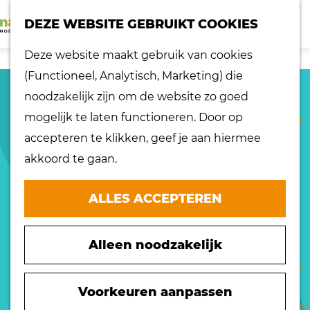
K
Z
dorpen
DEZE WEBSITE GEBRUIKT COOKIES
a
o
Lokaal proeven
M
G
Deze website maakt gebruik van cookies
a
e
Musea
e
a
(Functioneel, Analytisch, Marketing) die
r
k
Nationaal
n
n
SV FLUKS ZUID-
noodzakelijk zijn om de website zo goed
t
e
landschap
u
a
mogelijk te laten functioneren. Door op
BEIJERLAND
n
Ontdek de regio
a
accepteren te klikken, geef je aan hiermee
Recepten
r
akkoord te gaan.
Verken het
Johan Berkstraat 33
d
eiland
3284 XD
Zuid-Beijerland
e
ALLES ACCEPTEREN
Waterrijk eiland
n
Plan je route
h
Windmolens
a
o
Zakelijk bezoek
Alleen noodzakelijk
n
a
m
Route
Zuiderwaterlinie
a
r
e
n
E-mail
10 x typisch
a
S
p
Voorkeuren aanpassen
a
v
Website
Hoeksche Waard