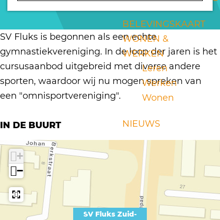
r
V
a
a
a
S
F
g
r
n
BELEVINGSKAART
V
l
e
S
S
SV Fluks is begonnen als een echte
WONEN &
F
u
V
V
gymnastiekvereniging. In de loop der jaren is het
WERKEN
l
k
F
F
cursusaanbod uitgebreid met diverse andere
Leren
u
s
l
l
sporten, waardoor wij nu mogen spreken van
Werken
k
Z
u
u
een "omnisportvereniging".
Wonen
s
u
k
k
Z
i
s
s
NIEUWS
IN DE BUURT
u
d
Z
Z
i
-
u
u
+
d
B
i
i
−
-
e
d
d
B
i
-
-
e
j
B
B
SV Fluks Zuid-