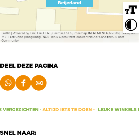
i
e
e
Beijerland
e
j
r
i
i
e
l
j
j
r
a
e
e
Leaflet
|
Powered by Esri | Esri, HERE, Garmin, USGS, Intermap, INCREMENT P, NRCAN, Esri Japan,
METI, Esri China (Hong Kong), NOSTRA, © OpenStreetMap contributors, and the GIS User
l
n
r
r
Community
a
d
l
l
n
a
a
DEEL DEZE PAGINA
d
n
n
d
d
D
D
D
e
e
e
e
e
e
 VERGEZICHTEN -
ALTIJD IETS TE DOEN -
LEUKE WINKELS E
l
l
l
d
d
d
SNEL NAAR:
e
e
e