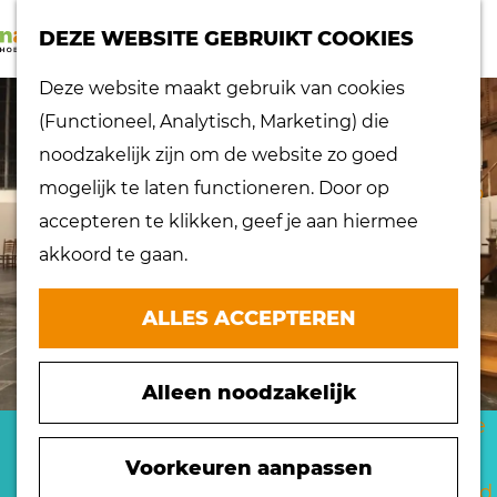
K
Z
dorpen
DEZE WEBSITE GEBRUIKT COOKIES
a
o
Lokaal proeven
M
G
Deze website maakt gebruik van cookies
a
e
Musea
e
a
(Functioneel, Analytisch, Marketing) die
r
k
Nationaal
n
n
noodzakelijk zijn om de website zo goed
t
e
landschap
u
a
mogelijk te laten functioneren. Door op
n
Ontdek de regio
a
accepteren te klikken, geef je aan hiermee
Recepten
r
akkoord te gaan.
Verken het
d
eiland
e
ALLES ACCEPTEREN
Waterrijk eiland
h
Windmolens
o
Zakelijk bezoek
Alleen noodzakelijk
m
Zuiderwaterlinie
e
REFORMATORISCHE
10 x typisch
p
Voorkeuren aanpassen
Hoeksche Waard