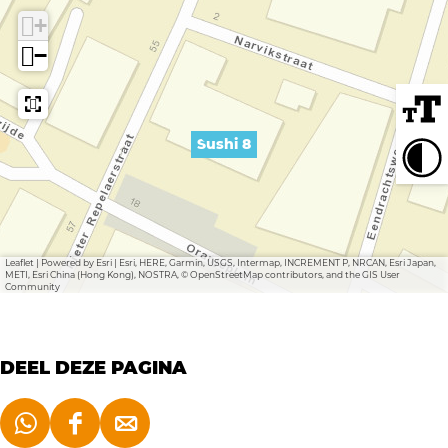
k
+
S
−
u
s
h
Sushi 8
i
8
Leaflet
|
Powered by Esri | Esri, HERE, Garmin, USGS, Intermap, INCREMENT P, NRCAN, Esri Japan,
METI, Esri China (Hong Kong), NOSTRA, © OpenStreetMap contributors, and the GIS User
Community
DEEL DEZE PAGINA
D
D
D