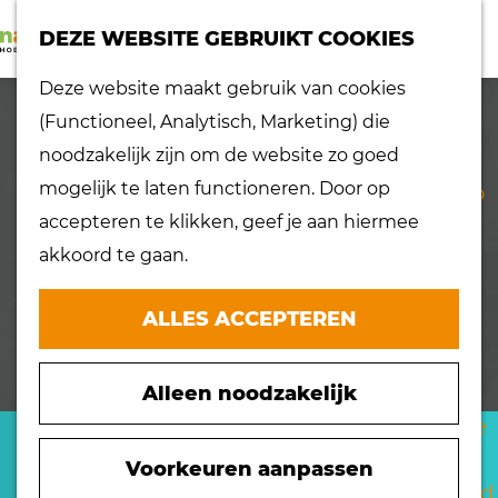
K
Z
dorpen
DEZE WEBSITE GEBRUIKT COOKIES
a
o
Lokaal proeven
M
G
Deze website maakt gebruik van cookies
a
e
Musea
e
a
(Functioneel, Analytisch, Marketing) die
r
k
Nationaal
n
n
noodzakelijk zijn om de website zo goed
t
e
landschap
u
a
mogelijk te laten functioneren. Door op
n
Ontdek de regio
a
accepteren te klikken, geef je aan hiermee
Recepten
r
akkoord te gaan.
Verken het
d
eiland
e
ALLES ACCEPTEREN
Waterrijk eiland
h
Windmolens
o
Zakelijk bezoek
Alleen noodzakelijk
m
Zuiderwaterlinie
e
SUSHI 8
10 x typisch
p
Voorkeuren aanpassen
Hoeksche Waard