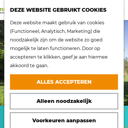
K
Z
dorpen
DEZE WEBSITE GEBRUIKT COOKIES
a
o
Lokaal proeven
M
G
Deze website maakt gebruik van cookies
a
e
Musea
e
a
(Functioneel, Analytisch, Marketing) die
r
k
Nationaal
n
n
noodzakelijk zijn om de website zo goed
t
e
landschap
u
a
mogelijk te laten functioneren. Door op
n
Ontdek de regio
a
accepteren te klikken, geef je aan hiermee
Recepten
r
akkoord te gaan.
Verken het
d
eiland
e
ALLES ACCEPTEREN
Waterrijk eiland
h
Windmolens
o
Zakelijk bezoek
Alleen noodzakelijk
m
Zuiderwaterlinie
e
BUITENLEVEN
10 x typisch
p
Voorkeuren aanpassen
Hoeksche Waard