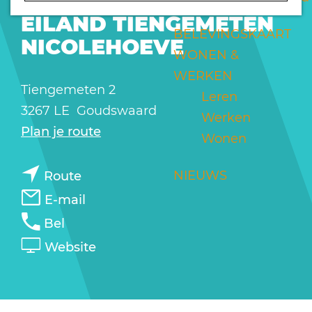
VAKANTIEWONINGEN
a
EILAND TIENGEMETEN
g
BELEVINGSKAART
NICOLEHOEVE
e
WONEN &
WERKEN
Tiengemeten 2
Leren
3267 LE
Goudswaard
Werken
n
Plan je route
Wonen
a
n
a
NIEUWS
Route
a
r
n
E-mail
a
B
a
B
Bel
r
u
a
u
v
Website
B
i
r
i
a
u
t
B
t
n
i
e
u
e
B