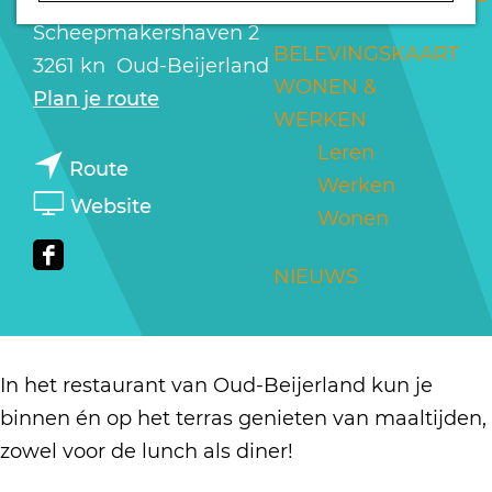
a
Scheepmakershaven 2
g
BELEVINGSKAART
3261 kn
Oud-Beijerland
e
WONEN &
n
Plan je route
WERKEN
a
Leren
n
a
Route
Werken
a
r
v
Website
Wonen
a
P
a
r
o
n
F
NIEUWS
P
k
P
a
o
é
o
c
k
&
k
e
In het restaurant van Oud-Beijerland kun je
é
Z
é
b
binnen én op het terras genieten van maaltijden,
&
o
&
o
zowel voor de lunch als diner!
Z
Z
o