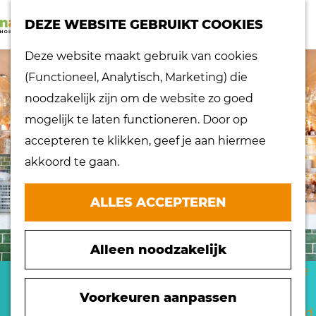
K
Z
dorpen
DEZE WEBSITE GEBRUIKT COOKIES
a
o
Lokaal proeven
M
G
Deze website maakt gebruik van cookies
a
e
Musea
e
a
(Functioneel, Analytisch, Marketing) die
r
k
Nationaal
n
n
noodzakelijk zijn om de website zo goed
t
e
landschap
u
a
mogelijk te laten functioneren. Door op
n
Ontdek de regio
a
accepteren te klikken, geef je aan hiermee
Recepten
r
akkoord te gaan.
Verken het
d
eiland
e
ALLES ACCEPTEREN
Waterrijk eiland
h
Windmolens
o
Zakelijk bezoek
Alleen noodzakelijk
m
Zuiderwaterlinie
e
POKÉ & ZO
10 x typisch
p
Voorkeuren aanpassen
Hoeksche Waard