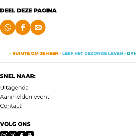
DEEL DEZE PAGINA
D
D
D
e
e
e
e
e
e
 -
RUIMTE OM JE HEEN -
LEEF HET GEZONDE LEVEN -
DYNAMI
l
l
l
d
d
d
SNEL NAAR:
e
e
e
z
z
z
Uitagenda
e
e
e
Aanmelden event
p
p
p
Contact
a
a
a
g
g
g
VOLG ONS
i
i
i