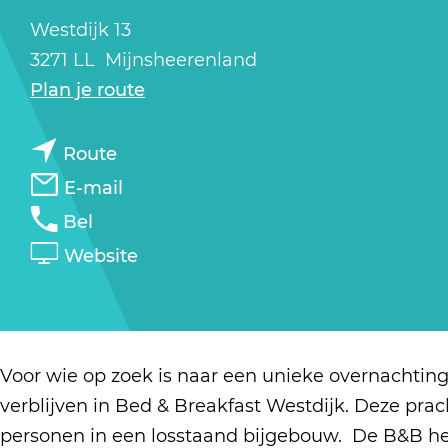
a
Westdijk 13
g
3271 LL
Mijnsheerenland
e
n
Plan je route
a
n
a
Route
a
r
n
E-mail
a
B
a
B
Bel
r
&
a
&
v
Website
B
B
r
B
a
&
W
B
W
n
B
e
&
e
B
W
s
B
s
&
Voor wie op zoek is naar een unieke overnachtin
e
t
W
t
B
verblijven in Bed & Breakfast Westdijk. Deze prac
s
d
e
d
W
personen in een losstaand bijgebouw. De B&B h