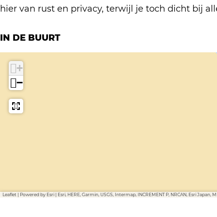
t
i
s
i
e
hier van rust en privacy, terwijl je toch dicht bi
d
j
t
j
s
i
k
d
k
t
IN DE BUURT
j
i
d
k
j
i
+
k
j
−
k
Leaflet
|
Powered by Esri | Esri, HERE, Garmin, USGS, Intermap, INCREMENT P, NRCAN, Esri Japan, 