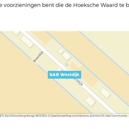
j alle voorzieningen bent die de Hoeksche Waard te 
B&B Westdijk
METI, Esri China (Hong Kong), NOSTRA, © OpenStreetMap contributors, and the GIS User Community