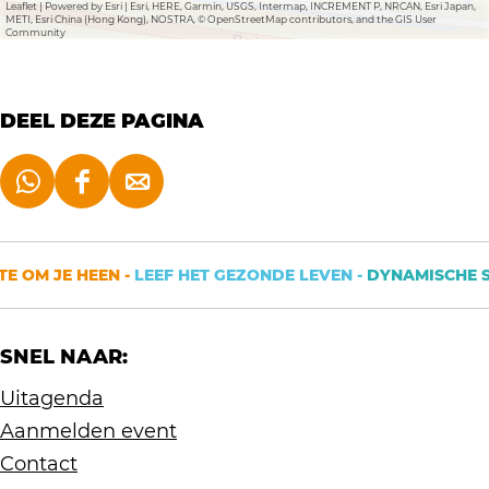
Leaflet
|
Powered by Esri | Esri, HERE, Garmin, USGS, Intermap, INCREMENT P, NRCAN, Esri Japan,
n
l
METI, Esri China (Hong Kong), NOSTRA, © OpenStreetMap contributors, and the GIS User
Community
z
e
n
DEEL DEZE PAGINA
t
u
D
D
D
i
e
e
e
n
e
e
e
E OM JE HEEN -
LEEF HET GEZONDE LEVEN -
DYNAMISCHE ST
l
l
l
d
d
d
SNEL NAAR:
e
e
e
z
z
z
Uitagenda
e
e
e
Aanmelden event
p
p
p
Contact