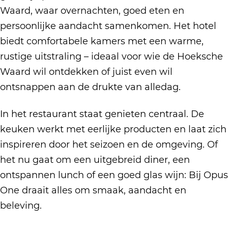
R
s
l
s
e
Waard, waar overnachten, goed eten en
e
t
R
t
l
persoonlijke aandacht samenkomen. Het hotel
s
a
e
a
R
biedt comfortabele kamers met een warme,
t
u
s
u
e
rustige uitstraling – ideaal voor wie de Hoeksche
a
r
t
r
s
Waard wil ontdekken of juist even wil
u
a
a
a
t
ontsnappen aan de drukte van alledag.
r
n
u
n
a
a
t
r
t
In het restaurant staat genieten centraal. De
u
n
O
a
O
keuken werkt met eerlijke producten en laat zich
r
t
p
n
p
inspireren door het seizoen en de omgeving. Of
a
O
u
t
u
het nu gaat om een uitgebreid diner, een
n
p
s
O
s
ontspannen lunch of een goed glas wijn: Bij Opus
t
u
O
p
O
One draait alles om smaak, aandacht en
O
s
n
u
n
beleving.
p
O
e
s
e
u