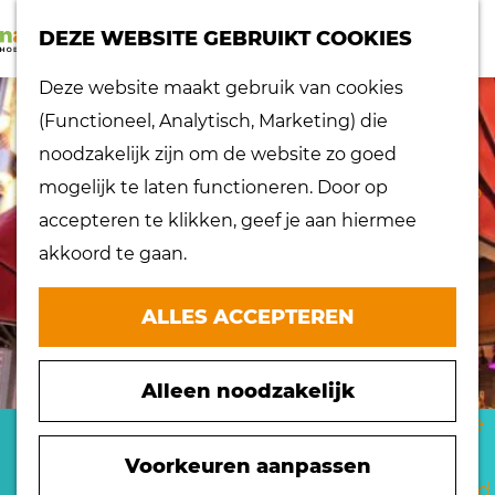
K
Z
dorpen
DEZE WEBSITE GEBRUIKT COOKIES
a
o
Lokaal proeven
M
G
Deze website maakt gebruik van cookies
a
e
Musea
e
a
(Functioneel, Analytisch, Marketing) die
r
k
Nationaal
n
n
noodzakelijk zijn om de website zo goed
t
e
landschap
u
a
mogelijk te laten functioneren. Door op
n
Ontdek de regio
a
accepteren te klikken, geef je aan hiermee
Recepten
r
akkoord te gaan.
Verken het
d
eiland
e
ALLES ACCEPTEREN
Waterrijk eiland
h
Windmolens
o
Zakelijk bezoek
Alleen noodzakelijk
m
Zuiderwaterlinie
e
HOTEL RESTAURANT
10 x typisch
p
Voorkeuren aanpassen
Hoeksche Waard