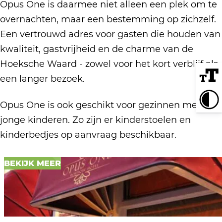
n
Opus One is daarmee niet alleen een plek om te
O
s
e
overnachten, maar een bestemming op zichzelf.
n
O
Een vertrouwd adres voor gasten die houden van
e
n
kwaliteit, gastvrijheid en de charme van de
e
Hoeksche Waard - zowel voor het kort verblijf als
een langer bezoek.
Opus One is ook geschikt voor gezinnen met
jonge kinderen. Zo zijn er kinderstoelen en
kinderbedjes op aanvraag beschikbaar.
BEKIJK MEER