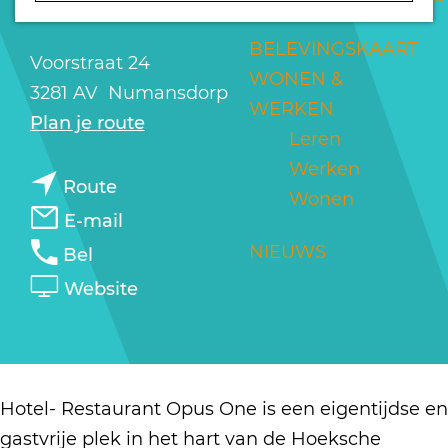
OPUS ONE
a
g
BELEVINGSKAART
Voorstraat 24
e
WONEN &
3281 AV
Numansdorp
WERKEN
n
Plan je route
Leren
a
Werken
n
a
Route
Wonen
a
r
n
E-mail
a
H
a
H
NIEUWS
Bel
r
o
a
o
v
Website
H
t
r
t
a
o
e
H
e
n
t
l
o
l
H
e
R
t
R
o
Hotel- Restaurant Opus One is een eigentijdse en
l
e
e
e
t
gastvrije plek in het hart van de Hoeksche