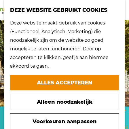
K
Z
dorpen
DEZE WEBSITE GEBRUIKT COOKIES
a
o
Lokaal proeven
M
G
Deze website maakt gebruik van cookies
a
e
Musea
e
a
(Functioneel, Analytisch, Marketing) die
r
k
Nationaal
n
n
noodzakelijk zijn om de website zo goed
t
e
landschap
u
a
mogelijk te laten functioneren. Door op
n
Ontdek de regio
a
accepteren te klikken, geef je aan hiermee
Recepten
r
akkoord te gaan.
Verken het
d
eiland
e
ALLES ACCEPTEREN
Waterrijk eiland
h
Windmolens
o
Zakelijk bezoek
Alleen noodzakelijk
m
Zuiderwaterlinie
e
MAKELAARDIJ DE
10 x typisch
p
Voorkeuren aanpassen
Hoeksche Waard