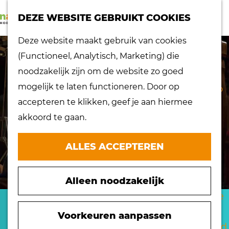
K
Z
dorpen
DEZE WEBSITE GEBRUIKT COOKIES
a
o
Lokaal proeven
M
G
Deze website maakt gebruik van cookies
a
e
Musea
e
a
(Functioneel, Analytisch, Marketing) die
r
k
Nationaal
n
n
noodzakelijk zijn om de website zo goed
t
e
landschap
u
a
mogelijk te laten functioneren. Door op
n
Ontdek de regio
a
accepteren te klikken, geef je aan hiermee
Recepten
r
akkoord te gaan.
Verken het
d
eiland
e
ALLES ACCEPTEREN
Waterrijk eiland
h
Windmolens
o
Zakelijk bezoek
Alleen noodzakelijk
m
Zuiderwaterlinie
e
STICHTING
10 x typisch
p
Voorkeuren aanpassen
Hoeksche Waard