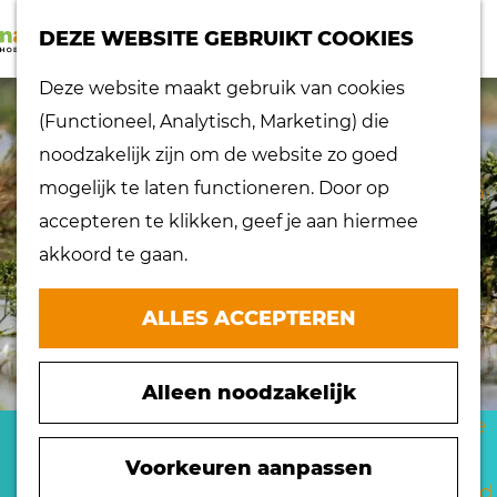
K
Z
dorpen
DEZE WEBSITE GEBRUIKT COOKIES
a
o
Lokaal proeven
M
G
Deze website maakt gebruik van cookies
a
e
Musea
e
a
(Functioneel, Analytisch, Marketing) die
r
k
Nationaal
n
n
noodzakelijk zijn om de website zo goed
t
e
landschap
u
a
mogelijk te laten functioneren. Door op
n
Ontdek de regio
a
accepteren te klikken, geef je aan hiermee
Recepten
r
akkoord te gaan.
Verken het
d
eiland
e
ALLES ACCEPTEREN
Waterrijk eiland
h
Windmolens
o
Zakelijk bezoek
Alleen noodzakelijk
m
Zuiderwaterlinie
e
NATUURGEBIED
10 x typisch
p
Voorkeuren aanpassen
Hoeksche Waard