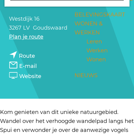
KORENDIJKSE SLIKKEN
a
g
BELEVINGSKAART
Westdijk 16
e
WONEN &
3267 LV
Goudswaard
WERKEN
n
Plan je route
Leren
a
Werken
n
a
Route
Wonen
a
r
n
E-mail
a
N
a
v
NIEUWS
Website
r
a
a
a
N
t
r
n
a
u
N
N
t
u
a
a
Kom genieten van dit unieke natuurgebied.
u
r
t
t
Wandel over het verhoogde wandelpad langs het
u
g
u
u
Spui en verwonder je over de aanwezige vogels