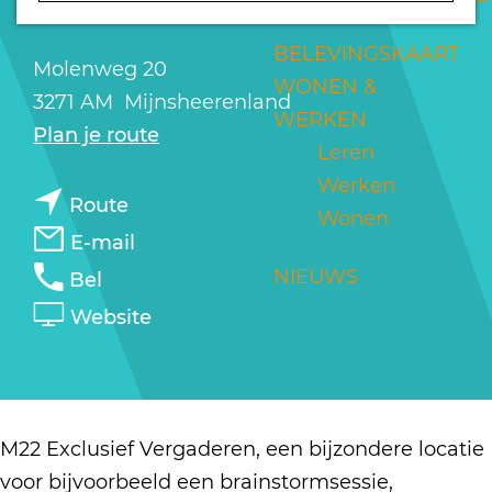
VERGADEREN
a
g
BELEVINGSKAART
Molenweg 20
e
WONEN &
3271 AM
Mijnsheerenland
WERKEN
n
Plan je route
Leren
a
Werken
n
a
Route
Wonen
a
r
n
E-mail
a
M
a
M
NIEUWS
Bel
r
2
a
2
v
Website
M
2
r
2
a
2
E
M
E
n
2
x
2
x
M
E
c
2
c
2
M22 Exclusief Vergaderen, een bijzondere locatie
x
l
E
l
2
voor bijvoorbeeld een brainstormsessie,