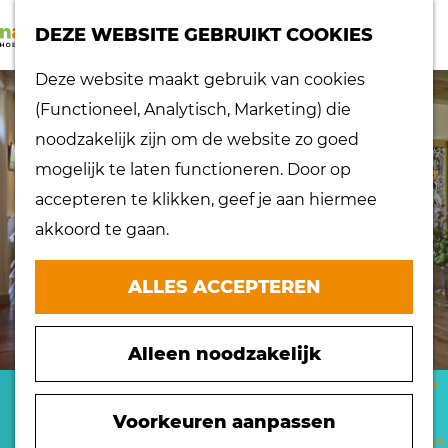
K
Z
dorpen
DEZE WEBSITE GEBRUIKT COOKIES
a
o
Lokaal proeven
M
G
Deze website maakt gebruik van cookies
a
e
Musea
e
a
(Functioneel, Analytisch, Marketing) die
r
k
Nationaal
n
n
noodzakelijk zijn om de website zo goed
t
e
landschap
u
a
mogelijk te laten functioneren. Door op
n
Ontdek de regio
a
accepteren te klikken, geef je aan hiermee
Recepten
r
akkoord te gaan.
Verken het
d
eiland
e
ALLES ACCEPTEREN
Waterrijk eiland
h
Windmolens
o
Zakelijk bezoek
Alleen noodzakelijk
m
Zuiderwaterlinie
e
M22 EXCLUSIEF
10 x typisch
p
Voorkeuren aanpassen
Hoeksche Waard