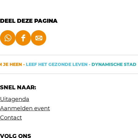
e
r
e
n
e
r
DEEL DEZE PAGINA
n
e
n
D
D
D
e
e
e
e
e
e
JE HEEN -
LEEF HET GEZONDE LEVEN -
DYNAMISCHE STAD D
l
l
l
d
d
d
SNEL NAAR:
e
e
e
z
z
z
Uitagenda
e
e
e
Aanmelden event
p
p
p
Contact
a
a
a
g
g
g
VOLG ONS