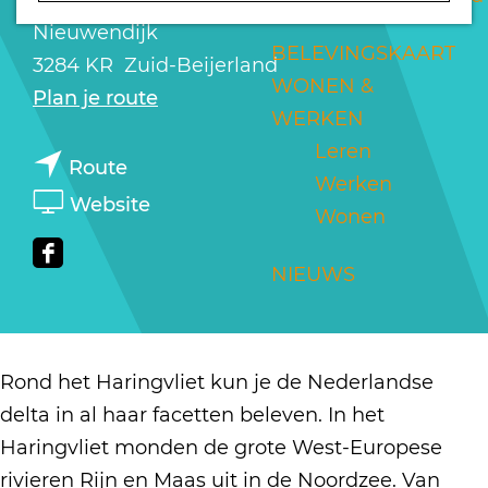
a
Nieuwendijk
g
BELEVINGSKAART
3284 KR
Zuid-Beijerland
e
WONEN &
n
Plan je route
WERKEN
a
Leren
n
a
Route
Werken
a
r
v
Website
Wonen
a
H
a
r
a
n
F
NIEUWS
H
r
H
a
a
i
a
c
r
n
r
e
Rond het Haringvliet kun je de Nederlandse
i
g
i
b
delta in al haar facetten beleven. In het
n
v
n
o
Haringvliet monden de grote West-Europese
g
l
g
o
rivieren Rijn en Maas uit in de Noordzee. Van