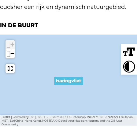
v
i
v
k
oudsher een rijk en dynamisch natuurgebied.
l
e
l
H
i
t
i
a
IN DE BUURT
e
e
r
t
t
i
+
n
−
g
v
l
Haringvliet
i
e
t
Leaflet
|
Powered by Esri | Esri, HERE, Garmin, USGS, Intermap, INCREMENT P, NRCAN, Esri Japan,
METI, Esri China (Hong Kong), NOSTRA, © OpenStreetMap contributors, and the GIS User
Community