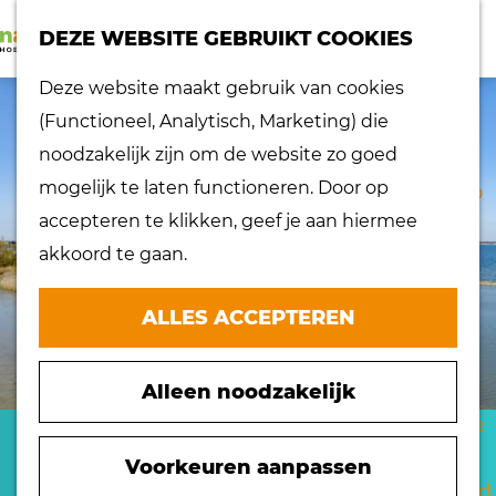
K
Z
dorpen
DEZE WEBSITE GEBRUIKT COOKIES
a
o
Lokaal proeven
M
G
Deze website maakt gebruik van cookies
a
e
Musea
e
a
(Functioneel, Analytisch, Marketing) die
r
k
Nationaal
n
n
noodzakelijk zijn om de website zo goed
t
e
landschap
u
a
mogelijk te laten functioneren. Door op
n
Ontdek de regio
a
accepteren te klikken, geef je aan hiermee
Recepten
r
akkoord te gaan.
Verken het
d
eiland
e
ALLES ACCEPTEREN
Waterrijk eiland
h
Windmolens
o
Zakelijk bezoek
Alleen noodzakelijk
m
Zuiderwaterlinie
e
HARINGVLIET
10 x typisch
p
Voorkeuren aanpassen
Hoeksche Waard