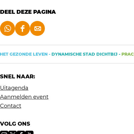
DEEL DEZE PAGINA
D
D
D
e
e
e
e
e
e
HET GEZONDE LEVEN -
DYNAMISCHE STAD DICHTBIJ -
PRACH
l
l
l
d
d
d
SNEL NAAR:
e
e
e
z
z
z
Uitagenda
e
e
e
Aanmelden event
p
p
p
Contact
a
a
a
g
g
g
VOLG ONS
i
i
i