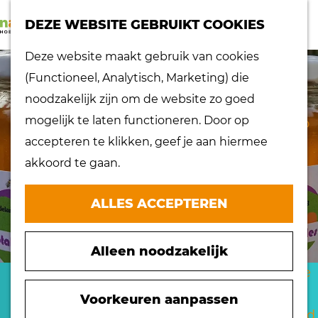
K
Z
dorpen
DEZE WEBSITE GEBRUIKT COOKIES
a
o
Lokaal proeven
M
G
Deze website maakt gebruik van cookies
a
e
Musea
e
a
(Functioneel, Analytisch, Marketing) die
r
k
Nationaal
n
n
noodzakelijk zijn om de website zo goed
t
e
landschap
u
a
mogelijk te laten functioneren. Door op
n
Ontdek de regio
a
accepteren te klikken, geef je aan hiermee
Recepten
r
akkoord te gaan.
Verken het
d
eiland
e
ALLES ACCEPTEREN
Waterrijk eiland
h
Windmolens
o
Zakelijk bezoek
Alleen noodzakelijk
m
Zuiderwaterlinie
e
TOTALIS NATURALES
10 x typisch
p
Voorkeuren aanpassen
Hoeksche Waard