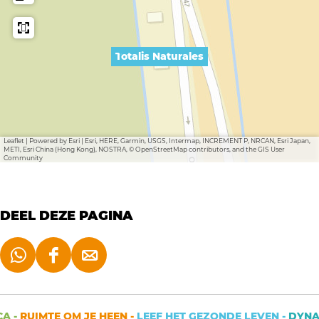
a
r
l
a
e
l
Totalis Naturales
s
e
s
Leaflet
|
Powered by Esri | Esri, HERE, Garmin, USGS, Intermap, INCREMENT P, NRCAN, Esri Japan,
METI, Esri China (Hong Kong), NOSTRA, © OpenStreetMap contributors, and the GIS User
Community
DEEL DEZE PAGINA
D
D
D
e
e
e
e
e
e
 -
RUIMTE OM JE HEEN -
LEEF HET GEZONDE LEVEN -
DYNAM