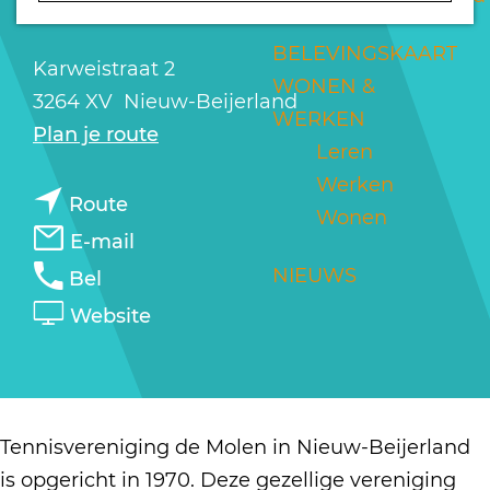
MOLEN
a
g
BELEVINGSKAART
Karweistraat 2
e
WONEN &
3264 XV
Nieuw-Beijerland
WERKEN
n
Plan je route
Leren
a
Werken
n
a
Route
Wonen
a
r
n
E-mail
a
T
a
T
NIEUWS
Bel
r
e
a
e
v
Website
T
n
r
n
a
e
n
T
n
n
n
i
e
i
T
n
s
n
s
e
Tennisvereniging de Molen in Nieuw-Beijerland
i
v
n
v
n
is opgericht in 1970. Deze gezellige vereniging