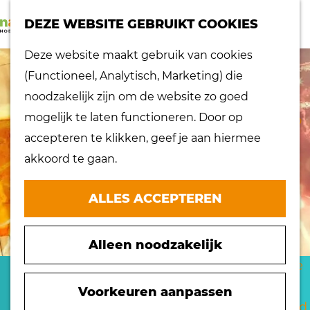
K
Z
dorpen
DEZE WEBSITE GEBRUIKT COOKIES
a
o
Lokaal proeven
M
G
Deze website maakt gebruik van cookies
a
e
Musea
e
a
(Functioneel, Analytisch, Marketing) die
r
k
Nationaal
n
n
noodzakelijk zijn om de website zo goed
t
e
landschap
u
a
mogelijk te laten functioneren. Door op
n
Ontdek de regio
a
accepteren te klikken, geef je aan hiermee
Recepten
r
akkoord te gaan.
Verken het
d
eiland
e
ALLES ACCEPTEREN
Waterrijk eiland
h
Windmolens
o
Zakelijk bezoek
Alleen noodzakelijk
m
Zuiderwaterlinie
e
TENNISVERENIGING DE
10 x typisch
p
Voorkeuren aanpassen
Hoeksche Waard