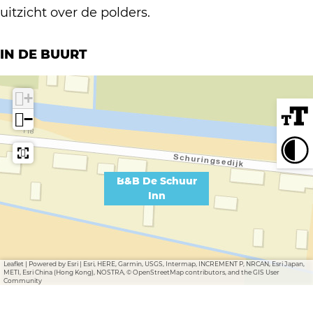
c
u
S
u
e
uitzicht over de polders.
h
u
c
u
S
u
r
h
r
c
IN DE BUURT
u
I
u
I
h
r
n
u
n
u
+
I
n
r
n
u
−
n
I
r
n
n
I
n
n
B&B De Schuur
Inn
n
Leaflet
|
Powered by Esri | Esri, HERE, Garmin, USGS, Intermap, INCREMENT P, NRCAN, Esri Japan,
METI, Esri China (Hong Kong), NOSTRA, © OpenStreetMap contributors, and the GIS User
Community