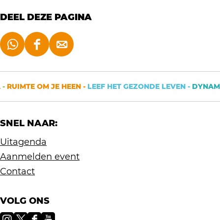
DEEL DEZE PAGINA
D
D
D
e
e
e
e
e
e
-
RUIMTE OM JE HEEN -
LEEF HET GEZONDE LEVEN -
DYNAMIS
l
l
l
d
d
d
SNEL NAAR:
e
e
e
z
z
z
Uitagenda
e
e
e
Aanmelden event
p
p
p
Contact
a
a
a
g
g
g
VOLG ONS
i
i
i