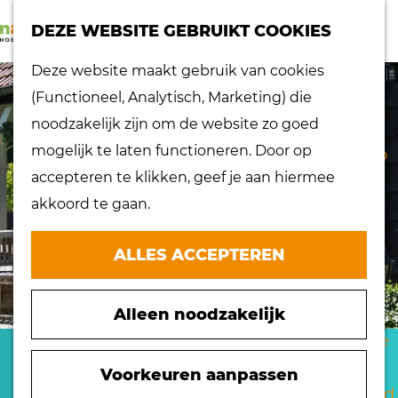
K
Z
dorpen
DEZE WEBSITE GEBRUIKT COOKIES
a
o
Lokaal proeven
M
G
Deze website maakt gebruik van cookies
a
e
Musea
e
a
(Functioneel, Analytisch, Marketing) die
r
k
Nationaal
n
n
noodzakelijk zijn om de website zo goed
t
e
landschap
u
a
mogelijk te laten functioneren. Door op
n
Ontdek de regio
a
accepteren te klikken, geef je aan hiermee
Recepten
r
akkoord te gaan.
Verken het
d
eiland
e
ALLES ACCEPTEREN
Waterrijk eiland
h
Windmolens
o
Zakelijk bezoek
Alleen noodzakelijk
m
Zuiderwaterlinie
e
B&B DE SCHUUR INN
10 x typisch
p
Voorkeuren aanpassen
Hoeksche Waard