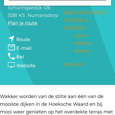
a
Schuringsedijk 126
g
BELEVINGSKAART
3281 KS
Numansdorp
e
WONEN &
n
Plan je route
WERKEN
a
Leren
n
a
Route
Werken
a
r
n
E-mail
Wonen
a
B
a
B
Bel
r
&
a
&
v
NIEUWS
Website
B
B
r
B
a
&
D
B
D
n
B
e
&
e
B
D
S
B
S
&
Wakker worden van de stilte aan één van de
e
c
D
c
B
mooiste dijken in de Hoeksche Waard en bij
S
h
e
h
D
mooi weer genieten op het overdekte terras met