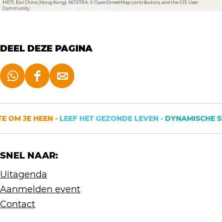
METI, Esri China (Hong Kong), NOSTRA, © OpenStreetMap contributors, and the GIS User
Community
DEEL DEZE PAGINA
D
D
D
e
e
e
e
e
e
 OM JE HEEN -
LEEF HET GEZONDE LEVEN -
DYNAMISCHE ST
l
l
l
d
d
d
SNEL NAAR:
e
e
e
z
z
z
Uitagenda
e
e
e
Aanmelden event
p
p
p
Contact
a
a
a