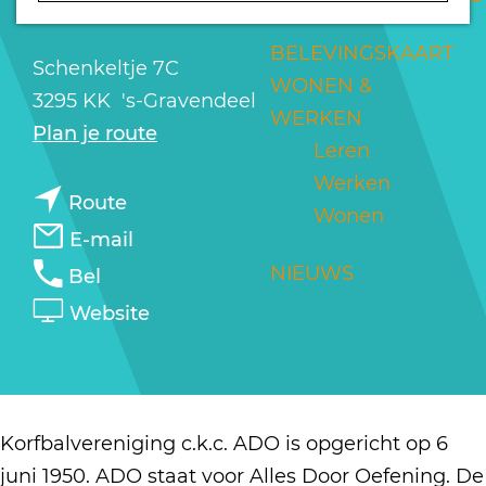
GRAVENDEEL
a
g
BELEVINGSKAART
Schenkeltje 7C
e
WONEN &
3295 KK
's-Gravendeel
WERKEN
n
Plan je route
Leren
a
Werken
n
a
Route
Wonen
a
r
n
E-mail
a
C
a
C
NIEUWS
Bel
r
K
a
K
v
Website
C
C
r
C
a
K
A
C
A
n
C
d
K
d
C
A
o
C
o
K
Korfbalvereniging c.k.c. ADO is opgericht op 6
d
'
A
'
C
juni 1950. ADO staat voor Alles Door Oefening. De