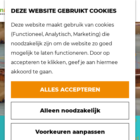
K
Z
dorpen
DEZE WEBSITE GEBRUIKT COOKIES
a
o
Lokaal proeven
M
G
Deze website maakt gebruik van cookies
a
e
Musea
e
a
(Functioneel, Analytisch, Marketing) die
r
k
Nationaal
n
n
noodzakelijk zijn om de website zo goed
t
e
landschap
u
a
mogelijk te laten functioneren. Door op
n
Ontdek de regio
a
accepteren te klikken, geef je aan hiermee
Recepten
r
akkoord te gaan.
Verken het
d
eiland
e
ALLES ACCEPTEREN
Waterrijk eiland
h
Windmolens
o
Zakelijk bezoek
Alleen noodzakelijk
m
Zuiderwaterlinie
e
CKC ADO 'S
10 x typisch
p
Voorkeuren aanpassen
Hoeksche Waard