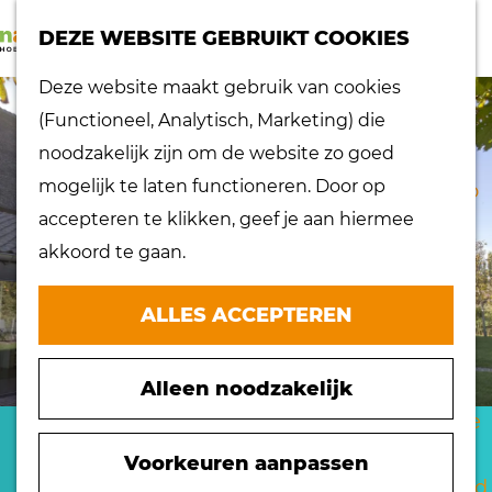
K
Z
dorpen
DEZE WEBSITE GEBRUIKT COOKIES
a
o
Lokaal proeven
M
G
Deze website maakt gebruik van cookies
a
e
Musea
e
a
(Functioneel, Analytisch, Marketing) die
r
k
Nationaal
n
n
noodzakelijk zijn om de website zo goed
t
e
landschap
u
a
mogelijk te laten functioneren. Door op
n
Ontdek de regio
a
accepteren te klikken, geef je aan hiermee
Recepten
r
akkoord te gaan.
Verken het
d
eiland
e
ALLES ACCEPTEREN
Waterrijk eiland
h
Windmolens
o
Zakelijk bezoek
Alleen noodzakelijk
m
Zuiderwaterlinie
e
BUITENLEVEN
10 x typisch
p
Voorkeuren aanpassen
Hoeksche Waard