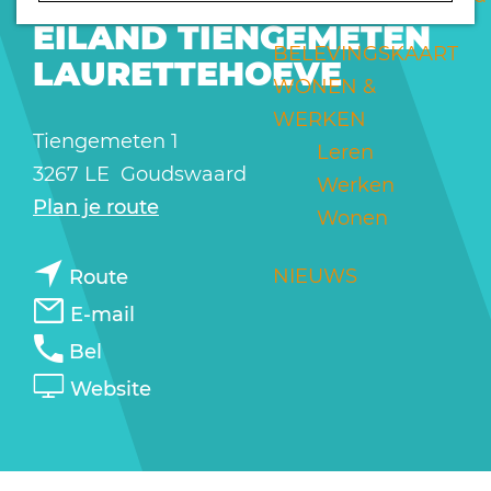
VAKANTIEWONINGEN
a
EILAND TIENGEMETEN
g
BELEVINGSKAART
LAURETTEHOEVE
e
WONEN &
WERKEN
Tiengemeten 1
Leren
3267 LE
Goudswaard
Werken
n
Plan je route
Wonen
a
n
a
NIEUWS
Route
a
r
n
E-mail
a
B
a
B
Bel
r
u
a
u
v
Website
B
i
r
i
a
u
t
B
t
n
i
e
u
e
B