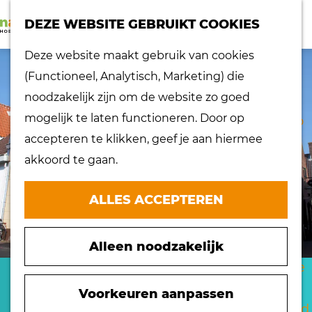
K
Z
dorpen
DEZE WEBSITE GEBRUIKT COOKIES
a
o
Lokaal proeven
M
G
Deze website maakt gebruik van cookies
a
e
Musea
e
a
(Functioneel, Analytisch, Marketing) die
r
k
Nationaal
n
n
noodzakelijk zijn om de website zo goed
t
e
landschap
u
a
mogelijk te laten functioneren. Door op
n
Ontdek de regio
a
accepteren te klikken, geef je aan hiermee
Recepten
r
akkoord te gaan.
Verken het
d
eiland
e
ALLES ACCEPTEREN
Waterrijk eiland
h
Windmolens
o
Zakelijk bezoek
Alleen noodzakelijk
m
Zuiderwaterlinie
e
CAFÉ HET HART
10 x typisch
p
Voorkeuren aanpassen
Hoeksche Waard