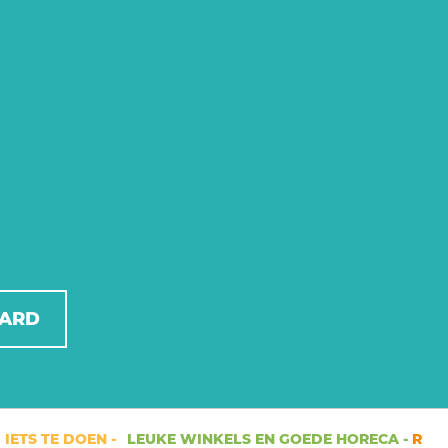
AARD
S TE DOEN -
LEUKE WINKELS EN GOEDE HORECA -
RUIMTE 