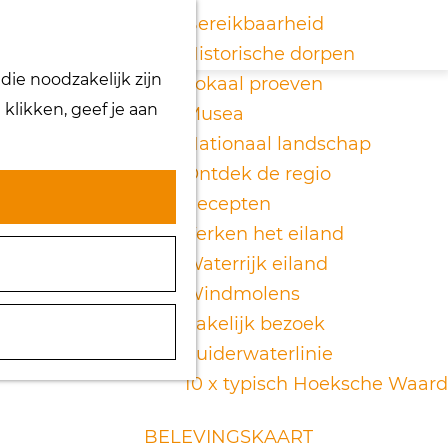
K
Z
Bereikbaarheid
a
o
Historische dorpen
M
ie noodzakelijk zijn
a
e
Lokaal proeven
e
klikken, geef je aan
r
k
Musea
n
t
e
Nationaal landschap
u
n
Ontdek de regio
Recepten
Verken het eiland
Waterrijk eiland
Windmolens
Zakelijk bezoek
Zuiderwaterlinie
10 x typisch Hoeksche Waard
BELEVINGSKAART