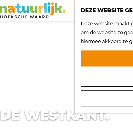
DEZE WEBSITE GE
G
Deze website maakt ge
a
om de website zo goed
n
hiermee akkoord te g
a
a
r
d
e
h
o
DE WESTKANT.
m
e
p