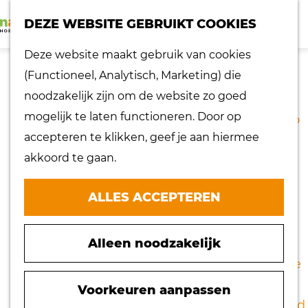
K
Z
dorpen
DEZE WEBSITE GEBRUIKT COOKIES
a
o
Lokaal proeven
M
G
Deze website maakt gebruik van cookies
a
e
Musea
e
a
(Functioneel, Analytisch, Marketing) die
r
k
Nationaal
n
n
FIETSROUTE NOORD
noodzakelijk zijn om de website zo goed
t
e
landschap
u
a
mogelijk te laten functioneren. Door op
n
Ontdek de regio
a
accepteren te klikken, geef je aan hiermee
Recepten
(41,7 km)
r
akkoord te gaan.
Verken het
d
eiland
e
ALLES ACCEPTEREN
Waterrijk eiland
Download GPX
h
Windmolens
o
Zakelijk bezoek
Alleen noodzakelijk
Deze fietsroute aan de noordzijde van het
m
Zuiderwaterlinie
eiland bevat een mooie balans van de dorpen
e
10 x typisch
van de Hoeksche Waard en het platteland. De
p
Voorkeuren aanpassen
Hoeksche Waard