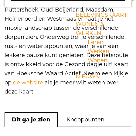
route neemt je mee door de dorpen
a
Puttershoek, Oud-Beijerland, Maasdam,
g
BELEVINGSKAART
Heinenoord en Westmaas en laat je het
e
WONEN &
mooie landschap tussen de verschillende
WERKEN
dorpen zien. Onderweg tref je verschillende
Leren
rust- en watertappunten, waar je van een
Werken
lekkere pauze kunt genieten. Deze fietsroute
Wonen
is ontwikkeld voor de Gezond dagje uit! kaart
van Hoeksche Waard Actief. Neem een kijkje
NIEUWS
op
de website
als je meer wilt weten over
deze kaart.
Dit ga je zien
Knooppunten