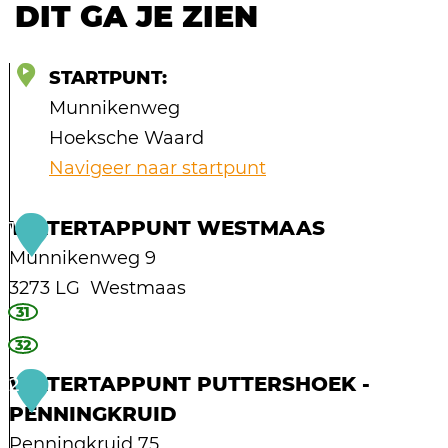
DIT GA JE ZIEN
STARTPUNT:
Munnikenweg
Hoeksche Waard
Navigeer naar startpunt
WATERTAPPUNT WESTMAAS
1
Munnikenweg 9
3273 LG
Westmaas
31
W
a
32
t
WATERTAPPUNT PUTTERSHOEK -
2
e
PENNINGKRUID
r
Penningkruid 75