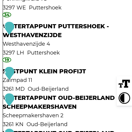
t
3297 WE
Puttershoek
a
34
W
p
a
WATERTAPPUNT PUTTERSHOEK -
3
p
t
WESTHAVENZIJDE
u
e
Westhavenzijde 4
n
r
3297 LH
Puttershoek
t
t
19
W
W
a
a
RUSTPUNT KLEIN PROFIJT
4
e
p
t
Zalmpad 11
s
p
e
3261 MD
Oud-Beijerland
t
u
r
R
WATERTAPPUNT OUD-BEIJERLAND -
5
m
n
t
u
SCHEEPMAKERSHAVEN
a
t
a
s
Scheepmakershaven 2
a
P
p
t
3261 KN
Oud-Beijerland
s
u