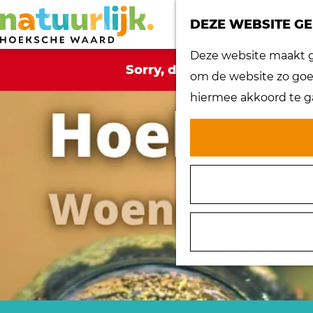
DEZE WEBSITE GE
G
Deze website maakt ge
Sorry, deze activiteit is ni
a
om de website zo goed
n
hiermee akkoord te g
a
a
r
d
e
h
o
m
e
p