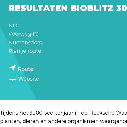
a
RESULTATEN BIOBLITZ 3
g
e
NLC
Veerweg 1C
Numansdorp
n
Plan je route
a
n
a
Route
a
r
v
Website
a
R
a
r
e
n
R
s
R
e
u
e
Tijdens het 3000-soortenjaar in de Hoeksche Waar
s
l
s
planten, dieren en andere organismen waargenom