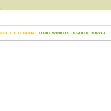
D IETS TE DOEN -
LEUKE WINKELS EN GOEDE HORECA -
RUI