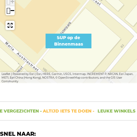
+
s
a
−
s
SUP op de
Binnenmaas
Leaflet
|
Powered by Esri | Esri, HERE, Garmin, USGS, Intermap, INCREMENT P, NRCAN, Esri Japan,
METI, Esri China (Hong Kong), NOSTRA, © OpenStreetMap contributors, and the GIS User
Community
 VERGEZICHTEN -
ALTIJD IETS TE DOEN -
LEUKE WINKELS E
SNEL NAAR: