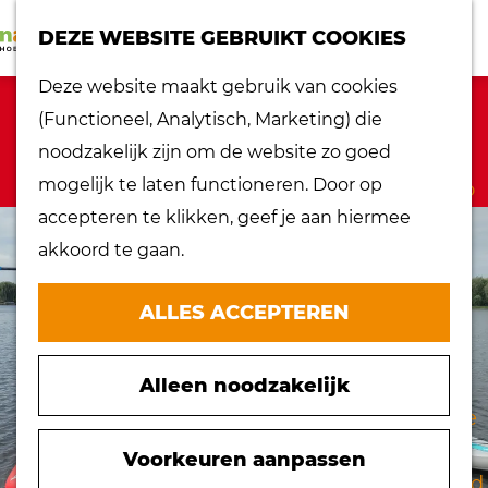
K
Z
dorpen
DEZE WEBSITE GEBRUIKT COOKIES
a
o
Lokaal proeven
M
G
Deze website maakt gebruik van cookies
a
e
Musea
e
a
Sorry, deze activiteit is niet meer
(Functioneel, Analytisch, Marketing) die
r
k
Nationaal
n
n
beschikbaar. Bekijk het
actuele aanbod
noodzakelijk zijn om de website zo goed
t
e
landschap
u
a
voor de beschikbare opties.
mogelijk te laten functioneren. Door op
n
Ontdek de regio
a
accepteren te klikken, geef je aan hiermee
Recepten
r
akkoord te gaan.
Verken het
d
eiland
e
ALLES ACCEPTEREN
Waterrijk eiland
h
Windmolens
o
Zakelijk bezoek
Alleen noodzakelijk
m
Zuiderwaterlinie
e
10 x typisch
p
Voorkeuren aanpassen
Hoeksche Waard