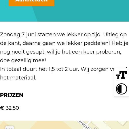
P
p
U
p
S
o
d
P
d
U
p
e
o
e
P
d
B
p
B
o
Zondag 7 juni starten we lekker op tijd. Uitleg op
e
i
d
i
p
de kant, daarna gaan we lekker peddelen! Heb je
B
n
e
n
d
nog nooit gesupt, wil je het een keer proberen,
i
n
B
n
e
doe gezellig mee!
n
e
i
e
B
In totaal duurt het 1,5 tot 2 uur. Wij zorgen voor al
n
n
n
n
i
het materiaal.
e
m
n
m
n
n
a
e
a
n
PRIJZEN
m
a
n
a
e
a
s
m
s
€ 32,50
n
a
a
m
s
a
a