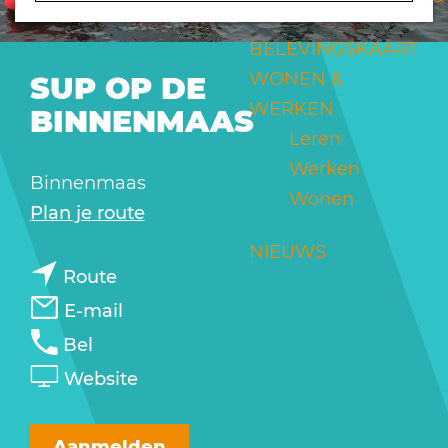
a
g
BELEVINGSKAART
e
WONEN &
SUP OP DE
WERKEN
BINNENMAAS
Leren
Werken
Binnenmaas
Wonen
n
Plan je route
a
NIEUWS
n
a
Route
a
r
n
E-mail
a
S
a
S
Bel
r
U
a
U
v
Website
S
P
r
P
a
U
o
S
o
n
Aanmelden