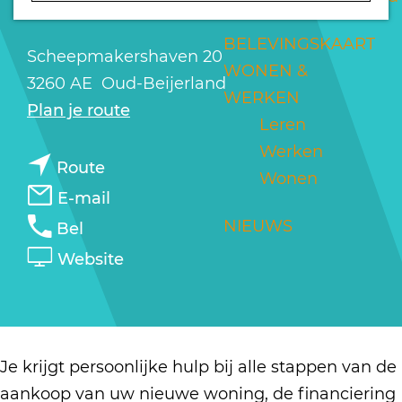
ADVISEURS
a
g
BELEVINGSKAART
Scheepmakershaven 20
e
WONEN &
3260 AE
Oud-Beijerland
WERKEN
n
Plan je route
Leren
a
Werken
n
a
Route
Wonen
a
r
n
E-mail
a
D
a
D
NIEUWS
Bel
r
e
a
e
v
Website
D
G
r
G
a
e
r
D
r
n
G
o
e
o
D
r
o
G
o
e
Je krijgt persoonlijke hulp bij alle stappen van de
o
t
r
t
G
aankoop van uw nieuwe woning, de financiering