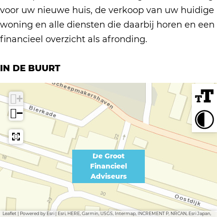
o
F
o
F
r
voor uw nieuwe huis, de verkoop van uw huidige
t
i
o
i
o
woning en alle diensten die daarbij horen en een
F
n
t
n
o
financieel overzicht als afronding.
i
a
F
a
t
n
n
i
n
F
IN DE BUURT
a
c
n
c
i
n
i
a
i
n
+
c
e
n
e
a
−
i
e
c
e
n
e
l
i
l
c
e
A
e
A
i
De Groot
l
d
e
d
Financieel
e
A
v
Adviseurs
l
v
e
d
i
A
i
l
v
s
d
s
A
Leaflet
|
Powered by Esri | Esri, HERE, Garmin, USGS, Intermap, INCREMENT P, NRCAN, Esri Japan,