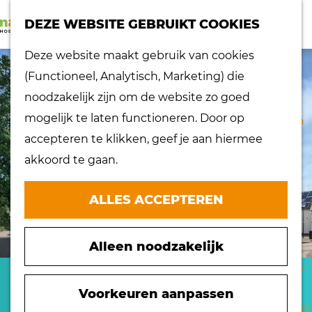
K
Z
dorpen
DEZE WEBSITE GEBRUIKT COOKIES
a
o
Lokaal proeven
M
G
Deze website maakt gebruik van cookies
a
e
Musea
e
a
(Functioneel, Analytisch, Marketing) die
r
k
Nationaal
n
n
noodzakelijk zijn om de website zo goed
t
e
landschap
u
a
mogelijk te laten functioneren. Door op
n
Ontdek de regio
a
accepteren te klikken, geef je aan hiermee
Recepten
r
akkoord te gaan.
Verken het
d
eiland
e
ALLES ACCEPTEREN
Waterrijk eiland
h
Windmolens
o
Zakelijk bezoek
Alleen noodzakelijk
m
Zuiderwaterlinie
e
DE GROOT FINANCIEEL
10 x typisch
p
Voorkeuren aanpassen
Hoeksche Waard