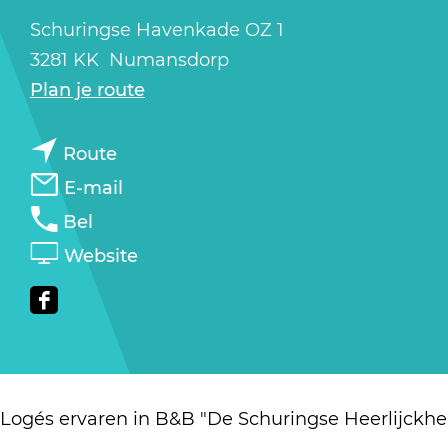
a
Schuringse Havenkade OZ 1
g
3281 KK
Numansdorp
e
n
Plan je route
a
n
a
Route
a
r
n
E-mail
a
B
a
B
Bel
r
&
a
&
v
Website
B
B
r
B
a
&
"
B
"
n
F
B
D
&
D
B
a
"
e
B
e
&
c
D
S
"
S
B
e
Logés ervaren in B&B "De Schuringse Heerlijckhe
e
c
D
c
"
b