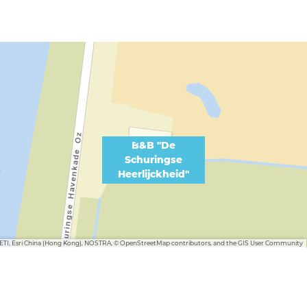
B&B "De
Schuringse
Heerlijckheid"
METI, Esri China (Hong Kong), NOSTRA, © OpenStreetMap contributors, and the GIS User Community