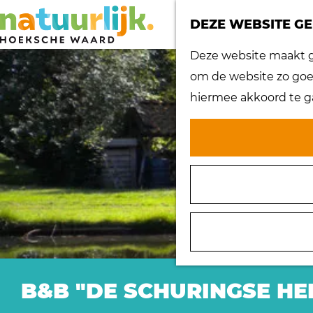
DEZE WEBSITE GE
G
Deze website maakt ge
a
om de website zo goed
n
hiermee akkoord te g
a
a
r
d
e
h
o
m
e
B&B "DE SCHURINGSE HE
p