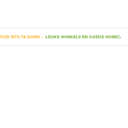
D IETS TE DOEN -
LEUKE WINKELS EN GOEDE HORECA -
RUI