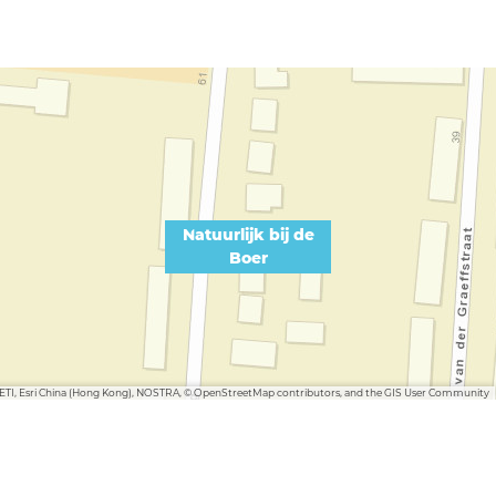
Natuurlijk bij de
Boer
METI, Esri China (Hong Kong), NOSTRA, © OpenStreetMap contributors, and the GIS User Community