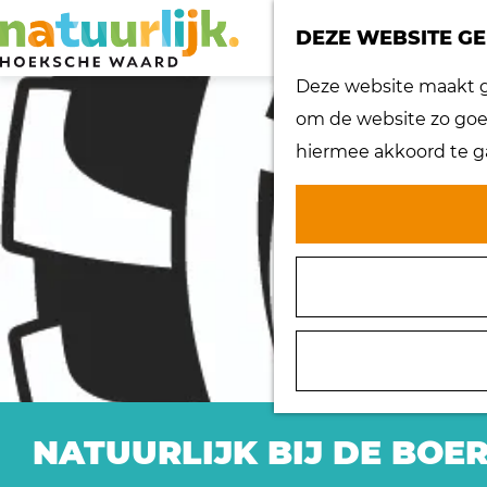
DEZE WEBSITE GE
G
Deze website maakt ge
a
om de website zo goed
n
hiermee akkoord te g
a
a
r
d
e
h
o
m
e
NATUURLIJK BIJ DE BOE
p