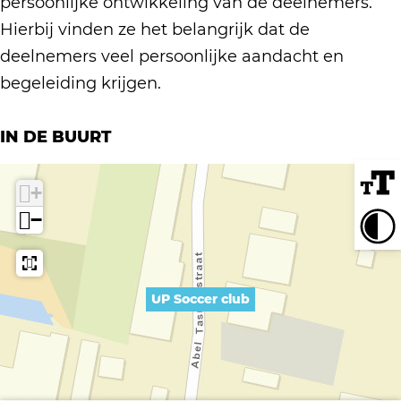
e
c
persoonlijke ontwikkeling van de deelnemers.
c
c
c
r
l
Hierbij vinden ze het belangrijk dat de
e
l
c
c
u
deelnemers veel persoonlijke aandacht en
r
u
e
l
b
begeleiding krijgen.
c
b
r
u
l
c
b
IN DE BUURT
u
l
b
u
+
b
−
UP Soccer club