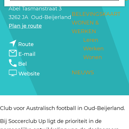
a
Abel Tasmanstraat 3
g
BELEVINGSKAART
3262 JA
Oud-Beijerland
e
WONEN &
n
Plan je route
WERKEN
a
Leren
n
a
Route
Werken
a
r
n
E-mail
Wonen
a
U
a
U
Bel
r
P
a
P
v
NIEUWS
Website
U
S
r
S
a
P
o
U
o
n
S
c
P
c
U
o
c
S
c
P
Club voor Australisch football in Oud-Beijerland.
c
e
o
e
S
c
r
Bij Soccerclub Up ligt de prioriteit in de
c
r
o