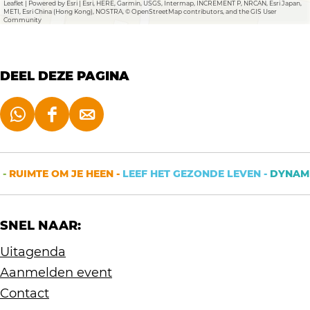
Leaflet
|
Powered by Esri | Esri, HERE, Garmin, USGS, Intermap, INCREMENT P, NRCAN, Esri Japan,
METI, Esri China (Hong Kong), NOSTRA, © OpenStreetMap contributors, and the GIS User
Community
DEEL DEZE PAGINA
D
D
D
e
e
e
e
e
e
-
RUIMTE OM JE HEEN -
LEEF HET GEZONDE LEVEN -
DYNAMIS
l
l
l
d
d
d
SNEL NAAR:
e
e
e
z
z
z
Uitagenda
e
e
e
Aanmelden event
p
p
p
Contact