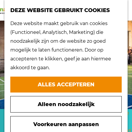
K
Z
dorpen
DEZE WEBSITE GEBRUIKT COOKIES
a
o
Lokaal proeven
M
G
Deze website maakt gebruik van cookies
a
e
Musea
e
a
(Functioneel, Analytisch, Marketing) die
r
k
Nationaal
n
n
noodzakelijk zijn om de website zo goed
t
e
landschap
u
a
mogelijk te laten functioneren. Door op
n
Ontdek de regio
a
accepteren te klikken, geef je aan hiermee
Recepten
r
akkoord te gaan.
Verken het
d
eiland
e
ALLES ACCEPTEREN
Waterrijk eiland
h
Windmolens
o
Zakelijk bezoek
Alleen noodzakelijk
m
Zuiderwaterlinie
e
UP SOCCER CLUB
10 x typisch
p
Voorkeuren aanpassen
Hoeksche Waard