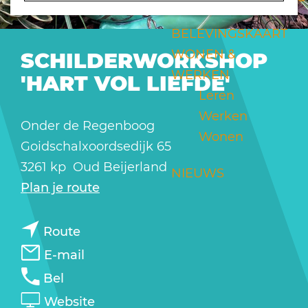
a
g
BELEVINGSKAART
e
WONEN &
SCHILDERWORKSHOP
WERKEN
'HART VOL LIEFDE'
Leren
Werken
Onder de Regenboog
Wonen
Goidschalxoordsedijk 65
3261 kp
Oud Beijerland
NIEUWS
n
Plan je route
a
n
a
Route
a
r
n
E-mail
a
S
a
S
Bel
r
c
a
c
v
Website