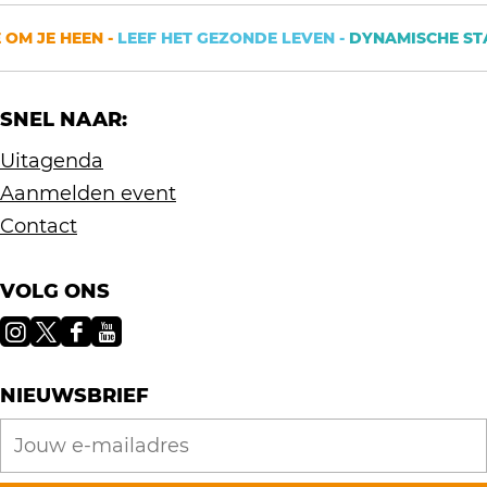
'
e
d
OM JE HEEN -
LEEF HET GEZONDE LEVEN -
DYNAMISCHE STAD
'
e
'
SNEL NAAR:
Uitagenda
Aanmelden event
Contact
VOLG ONS
I
X
F
Y
n
V
a
o
NIEUWSBRIEF
s
i
c
u
t
s
e
T
a
i
b
u