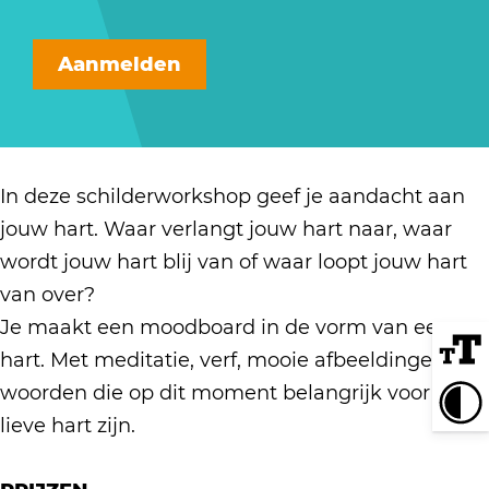
S
h
r
h
a
c
i
S
i
n
Aanmelden
h
l
c
l
S
i
d
h
d
c
l
e
i
e
h
d
r
l
r
i
In deze schilderworkshop geef je aandacht aan
e
w
d
w
l
jouw hart. Waar verlangt jouw hart naar, waar
r
o
e
o
d
wordt jouw hart blij van of waar loopt jouw hart
w
r
r
r
e
van over?
o
k
w
k
r
Je maakt een moodboard in de vorm van een
r
s
o
s
w
hart. Met meditatie, verf, mooie afbeeldingen en
k
h
r
h
o
woorden die op dit moment belangrijk voor jouw
s
o
k
o
r
lieve hart zijn.
h
p
s
p
k
o
'
h
'
s