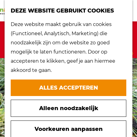
K
Z
dorpen
DEZE WEBSITE GEBRUIKT COOKIES
a
o
Lokaal proeven
M
G
Deze website maakt gebruik van cookies
a
e
Musea
e
a
Sorry, deze activiteit is niet meer
(Functioneel, Analytisch, Marketing) die
r
k
Nationaal
n
n
beschikbaar. Bekijk het
actuele aanbod
noodzakelijk zijn om de website zo goed
t
e
landschap
u
a
voor de beschikbare opties.
mogelijk te laten functioneren. Door op
n
Ontdek de regio
a
accepteren te klikken, geef je aan hiermee
Recepten
r
akkoord te gaan.
Verken het
d
eiland
e
ALLES ACCEPTEREN
Waterrijk eiland
h
Windmolens
o
Zakelijk bezoek
Alleen noodzakelijk
m
Zuiderwaterlinie
e
10 x typisch
p
Voorkeuren aanpassen
Hoeksche Waard