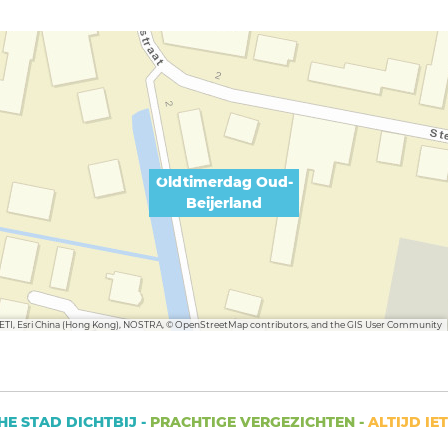
Oldtimerdag Oud-
Beijerland
METI, Esri China (Hong Kong), NOSTRA, © OpenStreetMap contributors, and the GIS User Community
TAD DICHTBIJ -
PRACHTIGE VERGEZICHTEN -
ALTIJD IETS T