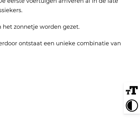
 eerste voertuigen arriveren al in de late
siekers.
in het zonnetje worden gezet.
ierdoor ontstaat een unieke combinatie van