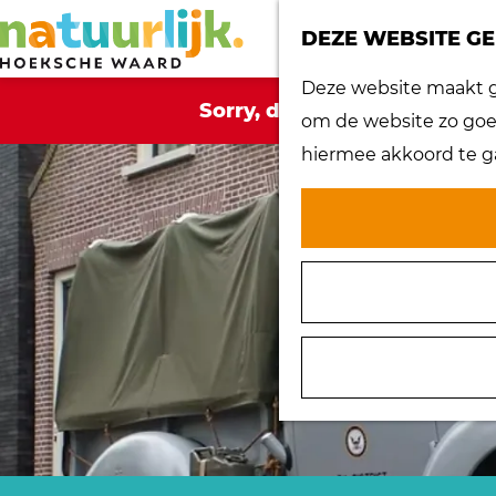
DEZE WEBSITE GE
G
Deze website maakt ge
Sorry, deze activiteit is ni
a
om de website zo goed
n
hiermee akkoord te g
a
a
r
d
e
h
o
m
e
p