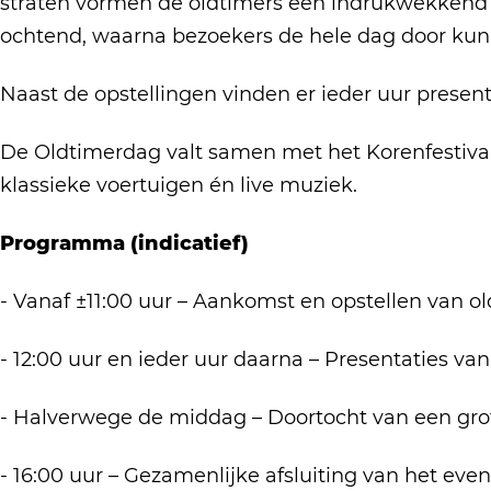
m
r
straten vormen de oldtimers een indrukwekkend de
m
e
d
ochtend, waarna bezoekers de hele dag door kun
e
r
a
r
​Naast de opstellingen vinden er ieder uur presen
d
g
d
a
O
a
De Oldtimerdag valt samen met het Korenfestival
g
u
g
klassieke voertuigen én live muziek.
O
d
O
u
-
u
Programma (indicatief)
d
B
d
-
e
​- Vanaf ±11:00 uur – Aankomst en opstellen van ol
-
B
i
B
- 12:00 uur en ieder uur daarna – Presentaties va
e
j
e
i
e
i
- Halverwege de middag – Doortocht van een grot
j
r
j
e
l
e
- 16:00 uur – Gezamenlijke afsluiting van het ev