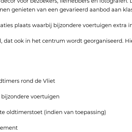
cor voor bezoekers, liefhebbers en fotografen. De
nen genieten van een gevarieerd aanbod aan klas
taties plaats waarbij bijzondere voertuigen extra 
, dat ook in het centrum wordt georganiseerd. H
dtimers rond de Vliet
n bijzondere voertuigen
e oldtimerstoet (indien van toepassing)
enement