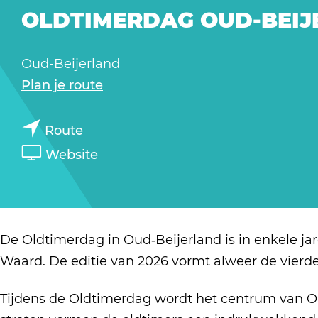
a
OLDTIMERDAG OUD-BEIJ
g
e
Oud-Beijerland
n
Plan je route
a
n
a
Route
a
r
v
Website
a
O
a
r
l
n
O
d
O
l
t
l
De Oldtimerdag in Oud‑Beijerland is in enkele j
d
i
d
Waard. De editie van 2026 vormt alweer de vierde 
t
m
t
i
e
Tijdens de Oldtimerdag wordt het centrum van Ou
i