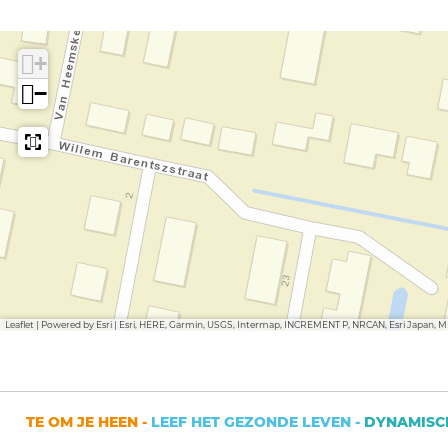
r
a
r
l
n
l
+
a
d
a
−
n
n
d
d
Leaflet
|
Powered by Esri | Esri, HERE, Garmin, USGS, Intermap, INCREMENT P, NRCAN, Esri Japan, 
TE OM JE HEEN -
LEEF HET GEZONDE LEVEN -
DYNAMISCHE S