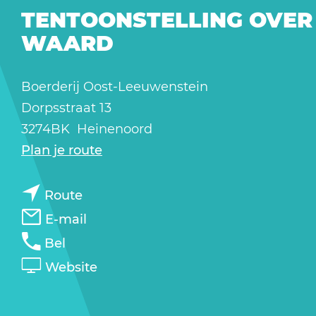
a
TENTOONSTELLING OVER 
g
WAARD
e
Boerderij Oost-Leeuwenstein
Dorpsstraat 13
3274BK
Heinenoord
n
Plan je route
a
n
a
Route
a
r
n
E-mail
a
T
a
T
Bel
r
e
a
e
v
Website
T
n
r
n
a
e
t
T
t
n