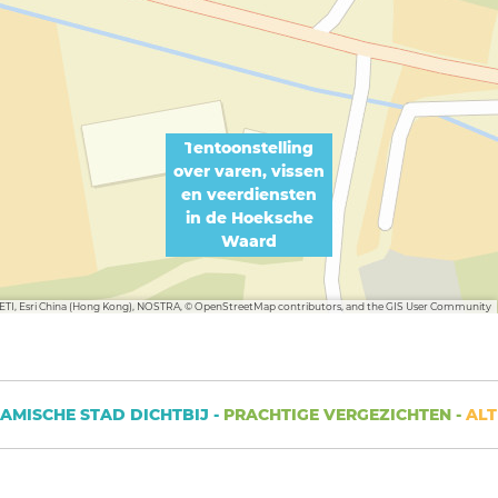
Tentoonstelling
over varen, vissen
en veerdiensten
in de Hoeksche
Waard
METI, Esri China (Hong Kong), NOSTRA, © OpenStreetMap contributors, and the GIS User Community
CHE STAD DICHTBIJ -
PRACHTIGE VERGEZICHTEN -
ALTIJD I