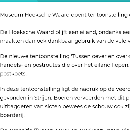
n
o
e
o
T
t
o
n
o
e
Museum Hoeksche Waard opent tentoonstelling ov
o
n
t
n
n
o
s
o
s
t
De Hoeksche Waard blijft een eiland, ondanks ee
n
t
o
t
o
maakten dan ook dankbaar gebruik van de vele v
s
e
n
e
o
t
l
s
l
De nieuwe tentoonstelling 'Tussen oever en overk
n
e
l
t
l
handels- en postroutes die over het eiland liepen
s
l
i
e
i
postkoets.
t
l
n
l
n
e
i
g
In deze tentoonstelling ligt de nadruk op de veer
l
g
l
n
o
gevonden in Strijen. Boeren vervoerden met dit 
i
o
l
g
v
uitbaggeren van sloten bewees de schouw ook zijn
n
v
i
o
e
boerderij.
g
e
n
v
r
o
r
g