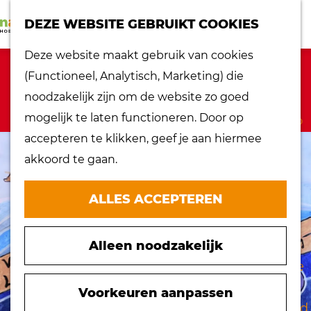
K
Z
dorpen
DEZE WEBSITE GEBRUIKT COOKIES
a
o
Lokaal proeven
M
G
Deze website maakt gebruik van cookies
a
e
Musea
e
a
Sorry, deze activiteit is niet meer
(Functioneel, Analytisch, Marketing) die
r
k
Nationaal
n
n
beschikbaar. Bekijk het
actuele aanbod
noodzakelijk zijn om de website zo goed
t
e
landschap
u
a
voor de beschikbare opties.
mogelijk te laten functioneren. Door op
n
Ontdek de regio
a
accepteren te klikken, geef je aan hiermee
Recepten
r
akkoord te gaan.
Verken het
d
eiland
e
ALLES ACCEPTEREN
Waterrijk eiland
h
Windmolens
o
Zakelijk bezoek
Alleen noodzakelijk
m
Zuiderwaterlinie
e
10 x typisch
p
Voorkeuren aanpassen
Hoeksche Waard