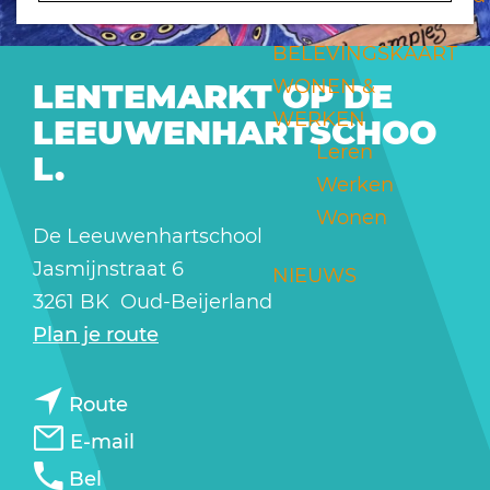
a
g
BELEVINGSKAART
e
WONEN &
LENTEMARKT OP DE
WERKEN
LEEUWENHARTSCHOO
Leren
L.
Werken
Wonen
De Leeuwenhartschool
Jasmijnstraat 6
NIEUWS
3261 BK
Oud-Beijerland
n
Plan je route
a
n
a
Route
a
r
n
E-mail
a
L
a
L
Bel