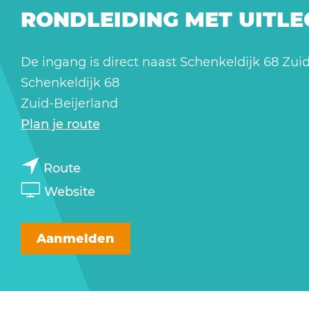
a
RONDLEIDING MET UITLE
g
e
De ingang is direct naast Schenkeldijk 68 Zui
Schenkeldijk 68
Zuid-Beijerland
n
Plan je route
a
n
a
Route
a
r
v
Website
a
R
a
r
o
n
Aanmelden
R
n
R
o
d
o
n
l
n