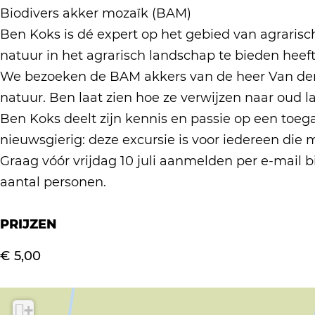
d
e
d
Biodivers akker mozaïk (BAM)
l
i
l
Ben Koks is dé expert op het gebied van agrarisc
e
d
e
natuur in het agrarisch landschap te bieden heeft
i
i
i
We bezoeken de BAM akkers van de heer Van der E
d
n
d
natuur. Ben laat zien hoe ze verwijzen naar oud 
i
g
i
Ben Koks deelt zijn kennis en passie op een toeg
n
m
n
nieuwsgierig: deze excursie is voor iedereen die 
g
e
g
Graag vóór vrijdag 10 juli aanmelden per e-mail 
m
t
m
aantal personen.
e
u
e
t
i
t
PRIJZEN
u
t
u
i
l
€ 5,00
i
t
e
t
l
g
l
+