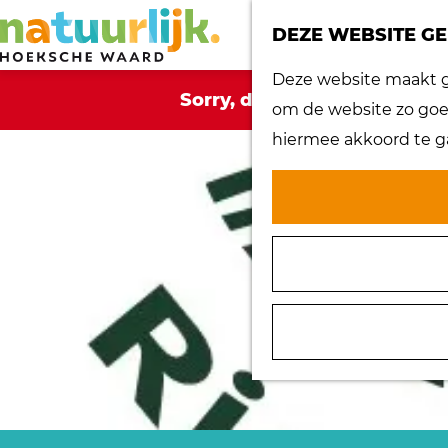
DEZE WEBSITE GE
G
Deze website maakt ge
Sorry, deze activiteit is ni
a
om de website zo goed
n
hiermee akkoord te g
a
a
r
d
e
h
o
m
e
p