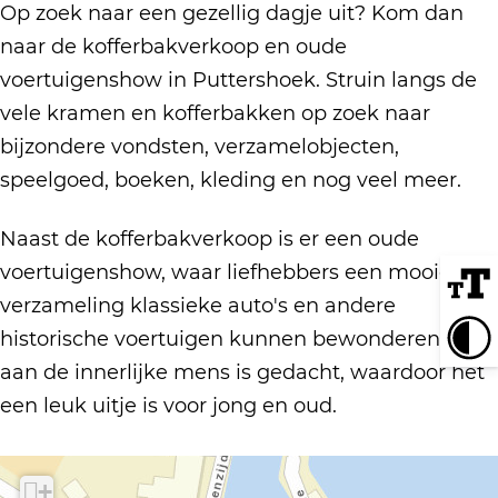
K
f
Op zoek naar een gezellig dagje uit? Kom dan
o
f
naar de kofferbakverkoop en oude
f
e
voertuigenshow in Puttershoek. Struin langs de
f
r
vele kramen en kofferbakken op zoek naar
e
b
bijzondere vondsten, verzamelobjecten,
r
a
speelgoed, boeken, kleding en nog veel meer.
b
k
Naast de kofferbakverkoop is er een oude
a
v
voertuigenshow, waar liefhebbers een mooie
k
e
verzameling klassieke auto's en andere
v
r
historische voertuigen kunnen bewonderen. Ook
e
k
aan de innerlijke mens is gedacht, waardoor het
r
o
een leuk uitje is voor jong en oud.
k
o
o
p
o
e
+