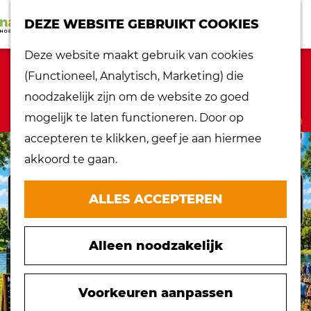
K
Z
dorpen
DEZE WEBSITE GEBRUIKT COOKIES
a
o
Lokaal proeven
M
G
Deze website maakt gebruik van cookies
a
e
Musea
e
a
Sorry, deze activiteit is niet meer
(Functioneel, Analytisch, Marketing) die
r
k
Nationaal
n
n
beschikbaar. Bekijk het
actuele aanbod
noodzakelijk zijn om de website zo goed
t
e
landschap
u
a
voor de beschikbare opties.
mogelijk te laten functioneren. Door op
n
Ontdek de regio
a
accepteren te klikken, geef je aan hiermee
Recepten
r
akkoord te gaan.
Verken het
d
eiland
e
ALLES ACCEPTEREN
Waterrijk eiland
h
Windmolens
o
Zakelijk bezoek
Alleen noodzakelijk
m
Zuiderwaterlinie
e
10 x typisch
p
Voorkeuren aanpassen
Hoeksche Waard