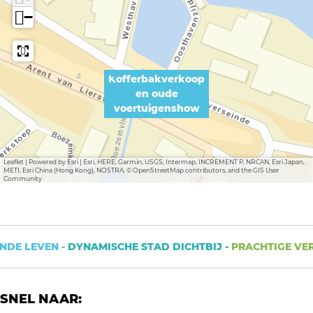
p
n
−
e
o
n
u
o
d
Kofferbakverkoop
u
e
en oude
voertuigenshow
d
v
e
o
v
e
Leaflet
|
Powered by Esri | Esri, HERE, Garmin, USGS, Intermap, INCREMENT P, NRCAN, Esri Japan,
METI, Esri China (Hong Kong), NOSTRA, © OpenStreetMap contributors, and the GIS User
o
r
Community
e
t
r
u
t
i
DE LEVEN -
DYNAMISCHE STAD DICHTBIJ -
PRACHTIGE VER
u
g
i
e
SNEL NAAR:
g
n