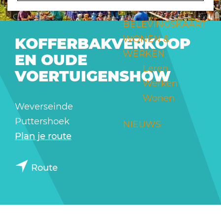
a
g
BELEVINGSKAART
e
WONEN &
KOFFERBAKVERKOOP
WERKEN
EN OUDE
Leren
VOERTUIGENSHOW
Werken
Wonen
Weverseinde
Puttershoek
NIEUWS
n
Plan je route
a
n
a
Route
a
r
a
K
r
o