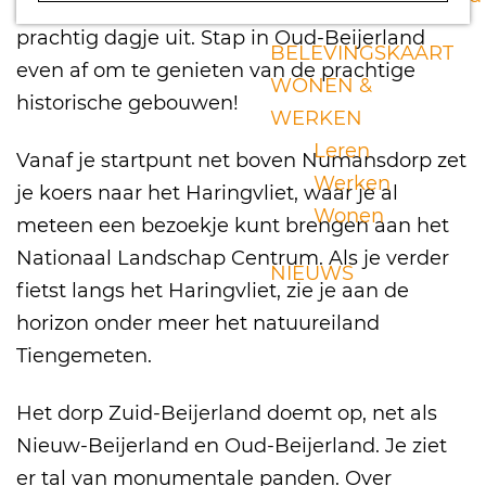
a
Haringvliet meepikt heb je al helemaal een
g
prachtig dagje uit. Stap in Oud-Beijerland
BELEVINGSKAART
e
even af om te genieten van de prachtige
WONEN &
historische gebouwen!
WERKEN
Leren
Vanaf je startpunt net boven Numansdorp zet
Werken
je koers naar het Haringvliet, waar je al
Wonen
meteen een bezoekje kunt brengen aan het
Nationaal Landschap Centrum. Als je verder
NIEUWS
fietst langs het Haringvliet, zie je aan de
horizon onder meer het natuureiland
Tiengemeten.
Het dorp Zuid-Beijerland doemt op, net als
Nieuw-Beijerland en Oud-Beijerland. Je ziet
er tal van monumentale panden. Over