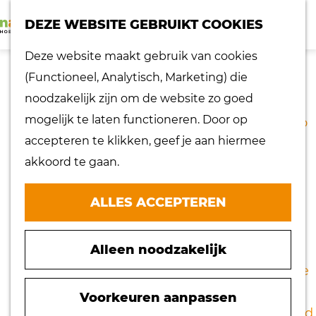
K
Z
dorpen
DEZE WEBSITE GEBRUIKT COOKIES
a
o
Lokaal proeven
M
G
Deze website maakt gebruik van cookies
a
e
Musea
e
a
(Functioneel, Analytisch, Marketing) die
r
k
Nationaal
n
n
DE HOEKSCHE WAARD
noodzakelijk zijn om de website zo goed
t
e
landschap
u
a
mogelijk te laten functioneren. Door op
EN HET HARINGVLIET
n
Ontdek de regio
a
accepteren te klikken, geef je aan hiermee
Recepten
r
akkoord te gaan.
Verken het
(56,5 km)
d
eiland
e
ALLES ACCEPTEREN
Waterrijk eiland
h
Windmolens
o
Download GPX
Zakelijk bezoek
Alleen noodzakelijk
m
Zuiderwaterlinie
e
De Hoekse Waard is al mooi met al die dijken
10 x typisch
p
Voorkeuren aanpassen
en polders, maar als je ook nog het
Hoeksche Waard