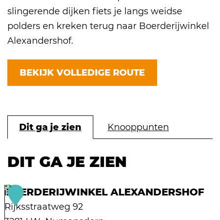
slingerende dijken fiets je langs weidse
polders en kreken terug naar Boerderijwinkel
Alexandershof.
BEKIJK VOLLEDIGE ROUTE
Dit ga je zien
Knooppunten
DIT GA JE ZIEN
BOERDERIJWINKEL ALEXANDERSHOF
1
Rijksstraatweg 92